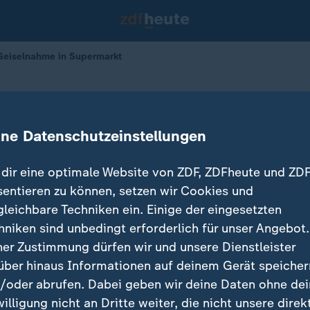
 Geiselnahme in Supermarkt
dfrankreich
me in Supermarkt
ine Datenschutzeinstellungen
dir eine optimale Website von ZDF, ZDFheute und ZDF
sentieren zu können, setzen wir Cookies und
gleichbare Techniken ein. Einige der eingesetzten
hniken sind unbedingt erforderlich für unser Angebot.
ner Zustimmung dürfen wir und unsere Dienstleister
über hinaus Informationen auf deinem Gerät speicher
/oder abrufen. Dabei geben wir deine Daten ohne de
willigung nicht an Dritte weiter, die nicht unsere direk