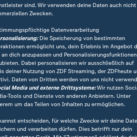
nstleister sind. Wir verwenden deine Daten auch nicht
merziellen Zwecken.
timmungspflichtige Datenverarbeitung
ersonalisierung:
Die Speicherung von bestimmten
eraktionen ermöglicht uns, dein Erlebnis im Angebot 
 an dich anzupassen und Personalisierungsfunktionen
ubieten. Dabei personalisieren wir ausschließlich auf
is deiner Nutzung von ZDF Streaming, der ZDFheute 
tivi. Daten von Dritten werden von uns nicht verwend
lnahme in einem südfranzösischen Supermarkt nahe de
ocial Media und externe Drittsysteme:
Wir nutzen Soci
 es mindestens zwei Verletzte. Andere Quellen spre
ia-Tools und Dienste von anderen Anbietern. Unter
 Toten.
erem um das Teilen von Inhalten zu ermöglichen.
kannst entscheiden, für welche Zwecke wir deine Dat
ichern und verarbeiten dürfen. Dies betrifft nur dein