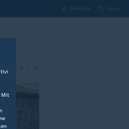
Merkliste
Suche
|
tivi
 Mit
n
ine
ten