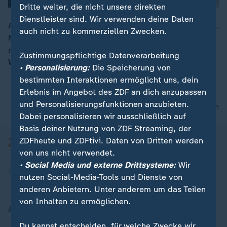
Dritte weiter, die nicht unsere direkten
Dienstleister sind. Wir verwenden deine Daten
Am 27. April jährt sich das Ende der Apartheid zum 25.
auch nicht zu kommerziellen Zwecken.
Mal. ZDF-Reporterin Sandra Theiß hatte Gelegenheit
00:05
mit dem ehemaligen Staatspräsidenten Frederik
Zustimmungspflichtige Datenverarbeitung
Willem de Klerk zurückzublicken.
• Personalisierung:
Die Speicherung von
bestimmten Interaktionen ermöglicht uns, dein
Erlebnis im Angebot des ZDF an dich anzupassen
und Personalisierungsfunktionen anzubieten.
nach oben
Dabei personalisieren wir ausschließlich auf
Basis deiner Nutzung von ZDF Streaming, der
ZDFheute und ZDFtivi. Daten von Dritten werden
von uns nicht verwendet.
• Social Media und externe Drittsysteme:
Wir
nutzen Social-Media-Tools und Dienste von
anderen Anbietern. Unter anderem um das Teilen
von Inhalten zu ermöglichen.
Aktuell bei ZDFheute
Du kannst entscheiden, für welche Zwecke wir