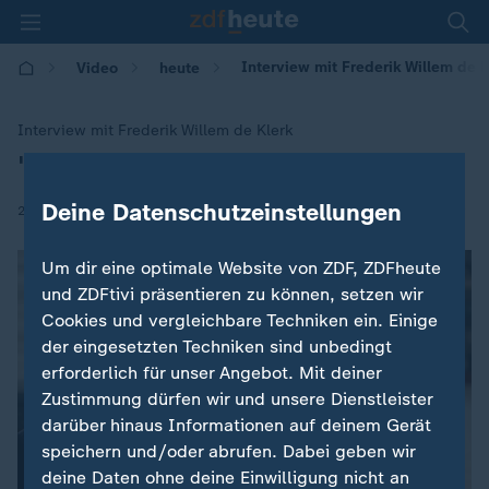
Interview mit Frederik Willem de K
Video
heute
Interview mit Frederik Willem de Klerk
"Es gibt viel guten Willen"
:
Deine Datenschutzeinstellungen
|
27.04.2019 | 06:00
Um dir eine optimale Website von ZDF, ZDFheute
und ZDFtivi präsentieren zu können, setzen wir
Cookies und vergleichbare Techniken ein. Einige
der eingesetzten Techniken sind unbedingt
erforderlich für unser Angebot. Mit deiner
Zustimmung dürfen wir und unsere Dienstleister
darüber hinaus Informationen auf deinem Gerät
speichern und/oder abrufen. Dabei geben wir
deine Daten ohne deine Einwilligung nicht an