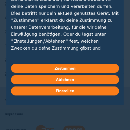
Zuletzt veröffentlicht
deine Daten speichern und verarbeiten dürfen.
Dies betrifft nur dein aktuell genutztes Gerät. Mit
Aktuelle Sendungs-Videos
"Zustimmen" erklärst du deine Zustimmung zu
unserer Datenverarbeitung, für die wir deine
ZDFheute Stories
Einwilligung benötigen. Oder du legst unter
"Einstellungen/Ablehnen" fest, welchen
Themen im Überblick
Zwecken du deine Zustimmung gibst und
welchen nicht. Deine Datenschutzeinstellungen
ZDFheute Update
kannst du jederzeit mit Wirkung für die Zukunft
Zustimmen
in deinen Einstellungen widerrufen oder ändern.
ZDFheute Apps
Ablehnen
Hier findest du das Impressum.
Weitere Informationen findest du in unserer
Einstellen
Datenschutzerklärung.
Nutzungsbedingungen
Datenschutz
Datenschutzeinstellungen
Impressum