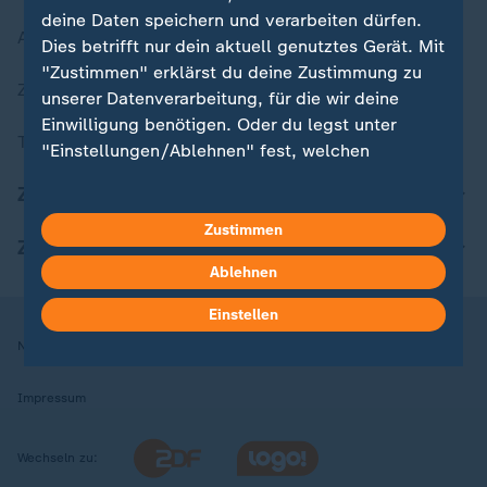
deine Daten speichern und verarbeiten dürfen.
Aktuelle Sendungs-Videos
Dies betrifft nur dein aktuell genutztes Gerät. Mit
"Zustimmen" erklärst du deine Zustimmung zu
ZDFheute Stories
unserer Datenverarbeitung, für die wir deine
Einwilligung benötigen. Oder du legst unter
Themen im Überblick
"Einstellungen/Ablehnen" fest, welchen
Zwecken du deine Zustimmung gibst und
ZDFheute Update
welchen nicht. Deine Datenschutzeinstellungen
kannst du jederzeit mit Wirkung für die Zukunft
Zustimmen
ZDFheute Apps
in deinen Einstellungen widerrufen oder ändern.
Ablehnen
Hier findest du das Impressum.
Einstellen
Weitere Informationen findest du in unserer
Nutzungsbedingungen
Datenschutz
Datenschutzeinstellungen
Datenschutzerklärung.
Impressum
Wechseln zu: