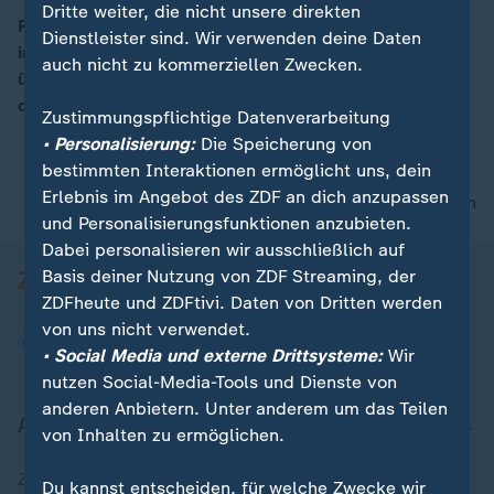
Dritte weiter, die nicht unsere direkten
Fridays for Future protestiert quer durch Deutschland
Dienstleister sind. Wir verwenden deine Daten
in rund 400 Städten. ZDF-Reporterin Stefanie Hayn
00:15
auch nicht zu kommerziellen Zwecken.
über die Botschaft, die die jungen Menschen kurz vor
der Wahl vermitteln wollen.
Zustimmungspflichtige Datenverarbeitung
• Personalisierung:
Die Speicherung von
bestimmten Interaktionen ermöglicht uns, dein
Erlebnis im Angebot des ZDF an dich anzupassen
nach oben
und Personalisierungsfunktionen anzubieten.
Dabei personalisieren wir ausschließlich auf
Basis deiner Nutzung von ZDF Streaming, der
ZDFheute und ZDFtivi. Daten von Dritten werden
von uns nicht verwendet.
• Social Media und externe Drittsysteme:
Wir
nutzen Social-Media-Tools und Dienste von
anderen Anbietern. Unter anderem um das Teilen
Aktuell bei ZDFheute
von Inhalten zu ermöglichen.
Zuletzt veröffentlicht
Du kannst entscheiden, für welche Zwecke wir