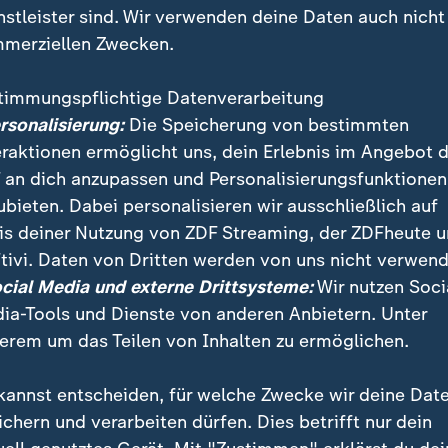
nstleister sind. Wir verwenden deine Daten auch nicht
merziellen Zwecken.
timmungspflichtige Datenverarbeitung
ersonalisierung:
Die Speicherung von bestimmten
eraktionen ermöglicht uns, dein Erlebnis im Angebot 
 an dich anzupassen und Personalisierungsfunktionen
ubieten. Dabei personalisieren wir ausschließlich auf
is deiner Nutzung von ZDF Streaming, der ZDFheute 
ownsizing" des zweifachen Oscarpreisträgers Alexan
tivi. Daten von Dritten werden von uns nicht verwend
tionalen Filmfestspiele in Venedig eröffnet worden. N
ocial Media und externe Drittsysteme:
Wir nutzen Soci
t Matt Damon und Kristen Wiig in den Hauptrollen, s
ia-Tools und Dienste von anderen Anbietern. Unter
m Wettbewerb.
erem um das Teilen von Inhalten zu ermöglichen.
kannst entscheiden, für welche Zwecke wir deine Dat
ichern und verarbeiten dürfen. Dies betrifft nur dein