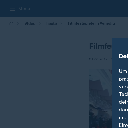
Menü
Filmfestspiele in Venedig
Video
heute
Filmfestsp
De
31.08.2017 | 09:33
Um 
prä
ver
Tec
dei
dar
und
Ein