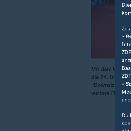
Die
kom
Zus
• P
Int
ZDF
anz
Bas
Mit dem Werk "D
ZDF
die 74. Interna
00:06
01:29
• S
"Downsizing" mi
Med
weitere Filme i
and
Du 
spe