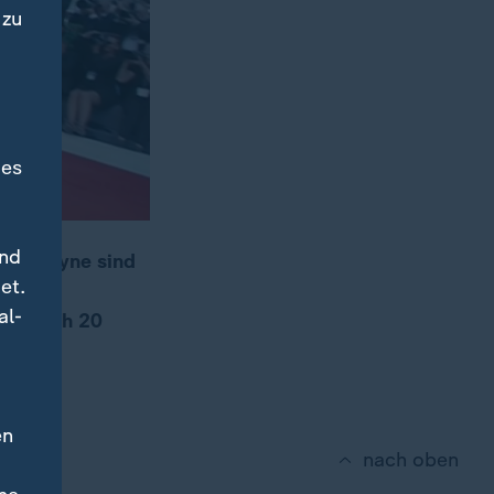
 zu
des
und
der Payne sind
et.
eben
al-
ind noch 20
en
nach oben