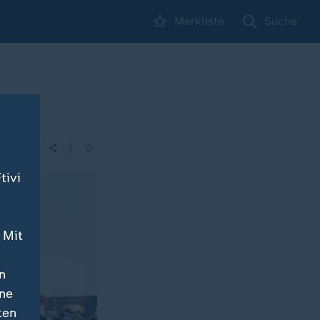
Merkliste
Suche
|
tivi
 Mit
n
ine
ten