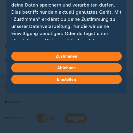
Aktuelle Sendungs-Videos
deine Daten speichern und verarbeiten dürfen.
Dies betrifft nur dein aktuell genutztes Gerät. Mit
ZDFheute Stories
"Zustimmen" erklärst du deine Zustimmung zu
unserer Datenverarbeitung, für die wir deine
Themen im Überblick
Einwilligung benötigen. Oder du legst unter
"Einstellungen/Ablehnen" fest, welchen
ZDFheute Update
Zwecken du deine Zustimmung gibst und
welchen nicht. Deine Datenschutzeinstellungen
Zustimmen
ZDFheute Apps
kannst du jederzeit mit Wirkung für die Zukunft
Ablehnen
in deinen Einstellungen widerrufen oder ändern.
Einstellen
Hier findest du das Impressum.
Nutzungsbedingungen
Datenschutz
Datenschutzeinstellungen
Weitere Informationen findest du in unserer
Datenschutzerklärung.
Impressum
Wechseln zu: