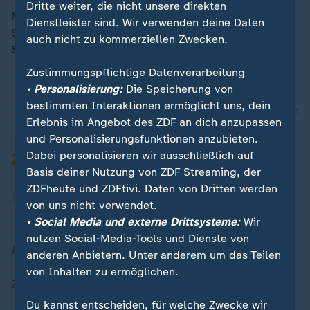
Dritte weiter, die nicht unsere direkten
Mit der Weiberfastnacht beginnt morgen der
Dienstleister sind. Wir verwenden deine Daten
Straßenkarneval. Diesmal mit erhöhten
auch nicht zu kommerziellen Zwecken.
00:15
Sicherheitsvorkehrungen.
Zustimmungspflichtige Datenverarbeitung
• Personalisierung:
Die Speicherung von
bestimmten Interaktionen ermöglicht uns, dein
nach oben
Erlebnis im Angebot des ZDF an dich anzupassen
und Personalisierungsfunktionen anzubieten.
Dabei personalisieren wir ausschließlich auf
Basis deiner Nutzung von ZDF Streaming, der
ZDFheute und ZDFtivi. Daten von Dritten werden
von uns nicht verwendet.
• Social Media und externe Drittsysteme:
Wir
nutzen Social-Media-Tools und Dienste von
Aktuell bei ZDFheute
anderen Anbietern. Unter anderem um das Teilen
von Inhalten zu ermöglichen.
Zuletzt veröffentlicht
Du kannst entscheiden, für welche Zwecke wir