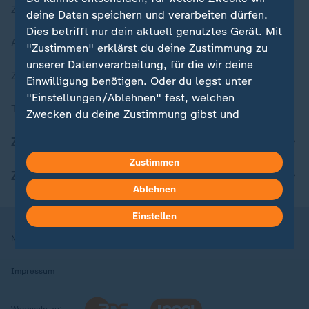
Zuletzt veröffentlicht
deine Daten speichern und verarbeiten dürfen.
Dies betrifft nur dein aktuell genutztes Gerät. Mit
Aktuelle Sendungs-Videos
"Zustimmen" erklärst du deine Zustimmung zu
unserer Datenverarbeitung, für die wir deine
ZDFheute Stories
Einwilligung benötigen. Oder du legst unter
"Einstellungen/Ablehnen" fest, welchen
Themen im Überblick
Zwecken du deine Zustimmung gibst und
welchen nicht. Deine Datenschutzeinstellungen
ZDFheute Update
kannst du jederzeit mit Wirkung für die Zukunft
Zustimmen
in deinen Einstellungen widerrufen oder ändern.
ZDFheute Apps
Ablehnen
Hier findest du das Impressum.
Weitere Informationen findest du in unserer
Einstellen
Datenschutzerklärung.
Nutzungsbedingungen
Datenschutz
Datenschutzeinstellungen
Impressum