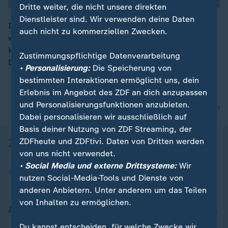
Dritte weiter, die nicht unsere direkten
Dienstleister sind. Wir verwenden deine Daten
In Deutschland muss man sich weiterhin auf Kälte mit
auch nicht zu kommerziellen Zwecken.
weniger als minus 20 Grad einstellen. Für die
00:05
kommende Woche sagen die Meteorologen weiterhin
Zustimmungspflichtige Datenverarbeitung
Dauerfrost voraus.
• Personalisierung:
Die Speicherung von
bestimmten Interaktionen ermöglicht uns, dein
Erlebnis im Angebot des ZDF an dich anzupassen
und Personalisierungsfunktionen anzubieten.
nach oben
Dabei personalisieren wir ausschließlich auf
Basis deiner Nutzung von ZDF Streaming, der
ZDFheute und ZDFtivi. Daten von Dritten werden
von uns nicht verwendet.
• Social Media und externe Drittsysteme:
Wir
nutzen Social-Media-Tools und Dienste von
anderen Anbietern. Unter anderem um das Teilen
von Inhalten zu ermöglichen.
Aktuell bei ZDFheute
Du kannst entscheiden, für welche Zwecke wir