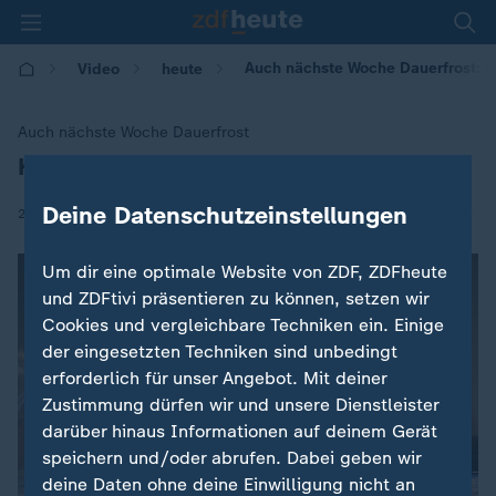
Auch nächste Woche Dauerfrost: Kl
Video
heute
Auch nächste Woche Dauerfrost
Klirrende Kälte in Deutschland
:
Deine Datenschutzeinstellungen
|
25.02.2018 | 15:23
Um dir eine optimale Website von ZDF, ZDFheute
und ZDFtivi präsentieren zu können, setzen wir
Cookies und vergleichbare Techniken ein. Einige
der eingesetzten Techniken sind unbedingt
erforderlich für unser Angebot. Mit deiner
Zustimmung dürfen wir und unsere Dienstleister
darüber hinaus Informationen auf deinem Gerät
speichern und/oder abrufen. Dabei geben wir
deine Daten ohne deine Einwilligung nicht an