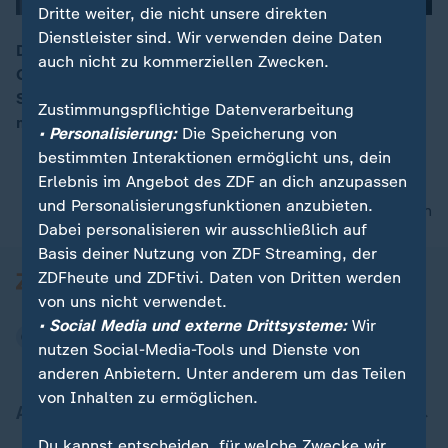
Dritte weiter, die nicht unsere direkten
Dienstleister sind. Wir verwenden deine Daten
Der Bahnverkehr vom europäischen Festland nach
auch nicht zu kommerziellen Zwecken.
Großbritannien soll sich einen Tag nach dem
00:15
Schienenchaos wieder normalisieren. Es war zu
Zustimmungspflichtige Datenverarbeitung
massiven Störungen im Eurotunnel gekommen.
• Personalisierung:
Die Speicherung von
bestimmten Interaktionen ermöglicht uns, dein
Erlebnis im Angebot des ZDF an dich anzupassen
und Personalisierungsfunktionen anzubieten.
nach oben
Dabei personalisieren wir ausschließlich auf
Basis deiner Nutzung von ZDF Streaming, der
ZDFheute und ZDFtivi. Daten von Dritten werden
von uns nicht verwendet.
• Social Media und externe Drittsysteme:
Wir
nutzen Social-Media-Tools und Dienste von
anderen Anbietern. Unter anderem um das Teilen
von Inhalten zu ermöglichen.
Aktuell bei ZDFheute
Du kannst entscheiden, für welche Zwecke wir