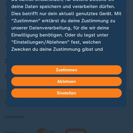
Zuletzt veröffentlicht
deine Daten speichern und verarbeiten dürfen.
Dies betrifft nur dein aktuell genutztes Gerät. Mit
Aktuelle Sendungs-Videos
"Zustimmen" erklärst du deine Zustimmung zu
unserer Datenverarbeitung, für die wir deine
ZDFheute Stories
Einwilligung benötigen. Oder du legst unter
"Einstellungen/Ablehnen" fest, welchen
Themen im Überblick
Zwecken du deine Zustimmung gibst und
welchen nicht. Deine Datenschutzeinstellungen
ZDFheute Update
kannst du jederzeit mit Wirkung für die Zukunft
Zustimmen
in deinen Einstellungen widerrufen oder ändern.
ZDFheute Apps
Ablehnen
Hier findest du das Impressum.
Weitere Informationen findest du in unserer
Einstellen
Datenschutzerklärung.
Nutzungsbedingungen
Datenschutz
Datenschutzeinstellungen
Impressum