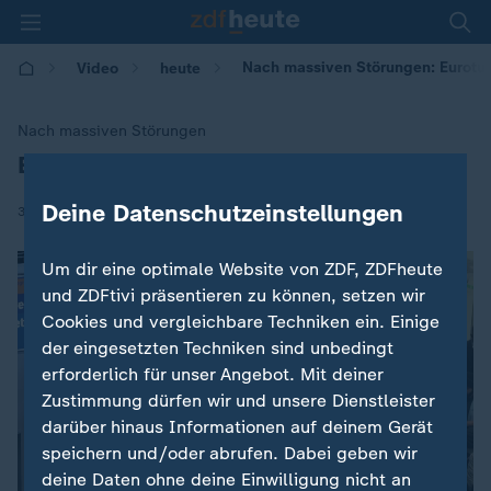
Nach massiven Störungen: Eurotunn
Video
heute
Nach massiven Störungen
Eurotunnel: Zugverkehr rollt wieder an
:
Deine Datenschutzeinstellungen
|
31.12.2025 | 09:30
Um dir eine optimale Website von ZDF, ZDFheute
und ZDFtivi präsentieren zu können, setzen wir
Cookies und vergleichbare Techniken ein. Einige
der eingesetzten Techniken sind unbedingt
erforderlich für unser Angebot. Mit deiner
Zustimmung dürfen wir und unsere Dienstleister
darüber hinaus Informationen auf deinem Gerät
speichern und/oder abrufen. Dabei geben wir
deine Daten ohne deine Einwilligung nicht an