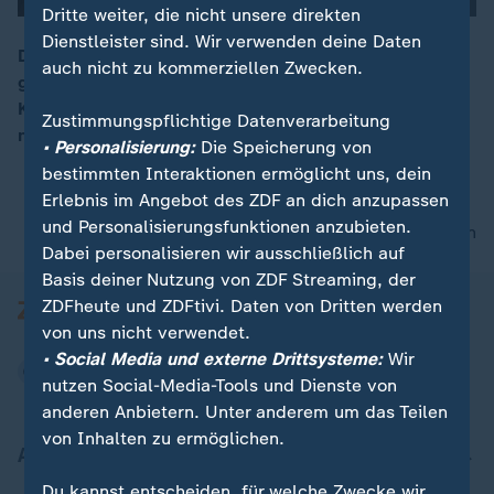
Dritte weiter, die nicht unsere direkten
00:04
Dienstleister sind. Wir verwenden deine Daten
Die EU-Handelskommissarin Malmström hat vor
auch nicht zu kommerziellen Zwecken.
großen Erwartungen an das europäische
Kompromissangebot im Zollstreit gewarnt. Sie glaubt
Zustimmungspflichtige Datenverarbeitung
nicht an eine Verlängerung der Ausnahmeregelung.
• Personalisierung:
Die Speicherung von
bestimmten Interaktionen ermöglicht uns, dein
Erlebnis im Angebot des ZDF an dich anzupassen
und Personalisierungsfunktionen anzubieten.
nach oben
Dabei personalisieren wir ausschließlich auf
Basis deiner Nutzung von ZDF Streaming, der
ZDFheute und ZDFtivi. Daten von Dritten werden
von uns nicht verwendet.
• Social Media und externe Drittsysteme:
Wir
nutzen Social-Media-Tools und Dienste von
anderen Anbietern. Unter anderem um das Teilen
von Inhalten zu ermöglichen.
Aktuell bei ZDFheute
Du kannst entscheiden, für welche Zwecke wir