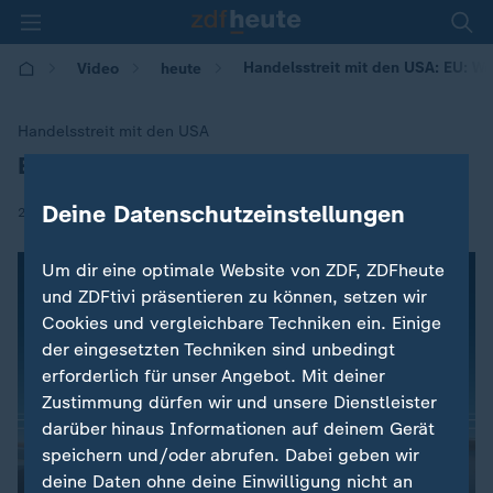
Handelsstreit mit den USA: EU: W
Video
heute
Handelsstreit mit den USA
EU: Wenig Hoffnung auf Zoll-Ausnahme
:
Deine Datenschutzeinstellungen
|
22.05.2018 | 15:16
Um dir eine optimale Website von ZDF, ZDFheute
und ZDFtivi präsentieren zu können, setzen wir
Cookies und vergleichbare Techniken ein. Einige
der eingesetzten Techniken sind unbedingt
erforderlich für unser Angebot. Mit deiner
Zustimmung dürfen wir und unsere Dienstleister
darüber hinaus Informationen auf deinem Gerät
speichern und/oder abrufen. Dabei geben wir
deine Daten ohne deine Einwilligung nicht an