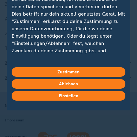
Zuletzt veröffentlicht
deine Daten speichern und verarbeiten dürfen.
Dies betrifft nur dein aktuell genutztes Gerät. Mit
Aktuelle Sendungs-Videos
"Zustimmen" erklärst du deine Zustimmung zu
unserer Datenverarbeitung, für die wir deine
ZDFheute Stories
Einwilligung benötigen. Oder du legst unter
"Einstellungen/Ablehnen" fest, welchen
Themen im Überblick
Zwecken du deine Zustimmung gibst und
welchen nicht. Deine Datenschutzeinstellungen
ZDFheute Update
kannst du jederzeit mit Wirkung für die Zukunft
Zustimmen
in deinen Einstellungen widerrufen oder ändern.
ZDFheute Apps
Ablehnen
Hier findest du das Impressum.
Weitere Informationen findest du in unserer
Einstellen
Datenschutzerklärung.
Nutzungsbedingungen
Datenschutz
Datenschutzeinstellungen
Impressum