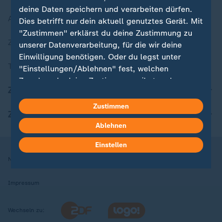
deine Daten speichern und verarbeiten dürfen.
Aktuelle Sendungs-Videos
Dies betrifft nur dein aktuell genutztes Gerät. Mit
"Zustimmen" erklärst du deine Zustimmung zu
ZDFheute Stories
unserer Datenverarbeitung, für die wir deine
Einwilligung benötigen. Oder du legst unter
Themen im Überblick
"Einstellungen/Ablehnen" fest, welchen
Zwecken du deine Zustimmung gibst und
ZDFheute Update
welchen nicht. Deine Datenschutzeinstellungen
kannst du jederzeit mit Wirkung für die Zukunft
Zustimmen
ZDFheute Apps
in deinen Einstellungen widerrufen oder ändern.
Ablehnen
Hier findest du das Impressum.
Einstellen
Weitere Informationen findest du in unserer
Nutzungsbedingungen
Datenschutz
Datenschutzeinstellungen
Datenschutzerklärung.
Impressum
Wechseln zu: