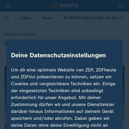
EU-Afrika-Gipfel: Macron kündigt 
Video
heute
EU-Afrika-Gipfel
Macron kündigt Milliardenfonds an
:
Deine Datenschutzeinstellungen
|
29.11.2017 | 09:46
Um dir eine optimale Website von ZDF, ZDFheute
und ZDFtivi präsentieren zu können, setzen wir
Cookies und vergleichbare Techniken ein. Einige
der eingesetzten Techniken sind unbedingt
erforderlich für unser Angebot. Mit deiner
Zustimmung dürfen wir und unsere Dienstleister
darüber hinaus Informationen auf deinem Gerät
speichern und/oder abrufen. Dabei geben wir
deine Daten ohne deine Einwilligung nicht an