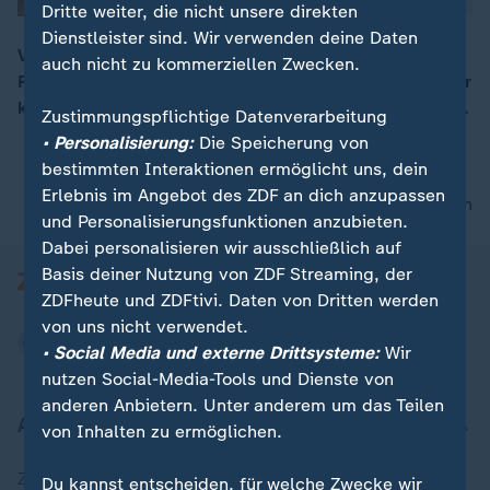
Dritte weiter, die nicht unsere direkten
Dienstleister sind. Wir verwenden deine Daten
Vor dem EU-Afrika-Gipfel in der Elfenbeinküste hat
auch nicht zu kommerziellen Zwecken.
Frankreichs Präsident Macron einen Milliardenfonds für
00:05
kleinere und mittlere afrikanische Firmen angekündigt.
Zustimmungspflichtige Datenverarbeitung
• Personalisierung:
Die Speicherung von
bestimmten Interaktionen ermöglicht uns, dein
Erlebnis im Angebot des ZDF an dich anzupassen
nach oben
und Personalisierungsfunktionen anzubieten.
Dabei personalisieren wir ausschließlich auf
Basis deiner Nutzung von ZDF Streaming, der
ZDFheute und ZDFtivi. Daten von Dritten werden
von uns nicht verwendet.
• Social Media und externe Drittsysteme:
Wir
nutzen Social-Media-Tools und Dienste von
anderen Anbietern. Unter anderem um das Teilen
Aktuell bei ZDFheute
von Inhalten zu ermöglichen.
Zuletzt veröffentlicht
Du kannst entscheiden, für welche Zwecke wir