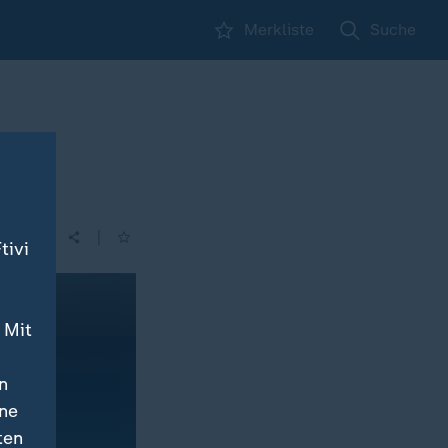
Merkliste
Suche
|
tivi
 Mit
n
ine
ten