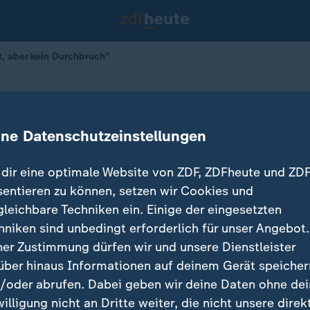
tt, aber kein Durchbruch"
tlingspolitik
hritt, aber kein Durchbruch"
ine Datenschutzeinstellungen
dir eine optimale Website von ZDF, ZDFheute und ZDF
sentieren zu können, setzen wir Cookies und
gleichbare Techniken ein. Einige der eingesetzten
hniken sind unbedingt erforderlich für unser Angebot.
ner Zustimmung dürfen wir und unsere Dienstleister
über hinaus Informationen auf deinem Gerät speicher
/oder abrufen. Dabei geben wir deine Daten ohne de
willigung nicht an Dritte weiter, die nicht unsere direk