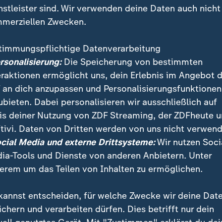
nstleister sind. Wir verwenden deine Daten auch nicht
merziellen Zwecken.
timmungspflichtige Datenverarbeitung
ersonalisierung:
Die Speicherung von bestimmten
eraktionen ermöglicht uns, dein Erlebnis im Angebot 
 an dich anzupassen und Personalisierungsfunktionen
ubieten. Dabei personalisieren wir ausschließlich auf
is deiner Nutzung von ZDF Streaming, der ZDFheute 
tivi. Daten von Dritten werden von uns nicht verwend
 ein Abkommen mit Spanien zur Rückführung von Flü
ocial Media und externe Drittsysteme:
Wir nutzen Soci
s ist ein erster Schritt, aber kein Durchbruch, so ZD
ia-Tools und Dienste von anderen Anbietern. Unter
.
erem um das Teilen von Inhalten zu ermöglichen.
kannst entscheiden, für welche Zwecke wir deine Dat
ichern und verarbeiten dürfen. Dies betrifft nur dein