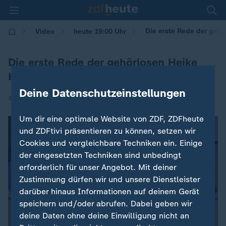
Die erste Rede der geh
Video
heute 19:00 Uhr
Die erste Rede der gehörlosen Heike
Heubach
Deine Datenschutzeinstellungen
|
10.10.2024 | 16:45
Um dir eine optimale Website von ZDF, ZDFheute
und ZDFtivi präsentieren zu können, setzen wir
Cookies und vergleichbare Techniken ein. Einige
der eingesetzten Techniken sind unbedingt
erforderlich für unser Angebot. Mit deiner
Zustimmung dürfen wir und unsere Dienstleister
darüber hinaus Informationen auf deinem Gerät
speichern und/oder abrufen. Dabei geben wir
deine Daten ohne deine Einwilligung nicht an