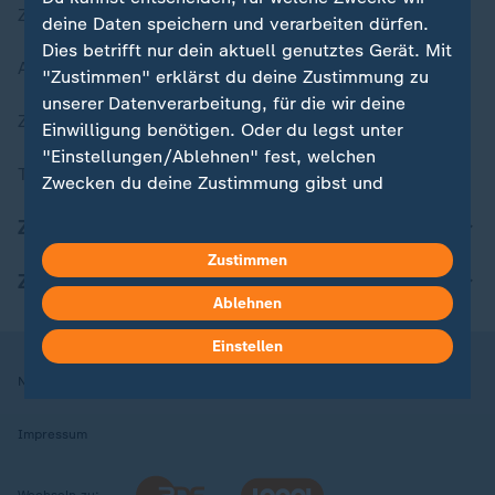
Zuletzt veröffentlicht
deine Daten speichern und verarbeiten dürfen.
Dies betrifft nur dein aktuell genutztes Gerät. Mit
Aktuelle Sendungs-Videos
"Zustimmen" erklärst du deine Zustimmung zu
unserer Datenverarbeitung, für die wir deine
ZDFheute Stories
Einwilligung benötigen. Oder du legst unter
"Einstellungen/Ablehnen" fest, welchen
Themen im Überblick
Zwecken du deine Zustimmung gibst und
welchen nicht. Deine Datenschutzeinstellungen
ZDFheute Update
kannst du jederzeit mit Wirkung für die Zukunft
Zustimmen
in deinen Einstellungen widerrufen oder ändern.
ZDFheute Apps
Ablehnen
Hier findest du das Impressum.
Weitere Informationen findest du in unserer
Einstellen
Datenschutzerklärung.
Nutzungsbedingungen
Datenschutz
Datenschutzeinstellungen
Impressum