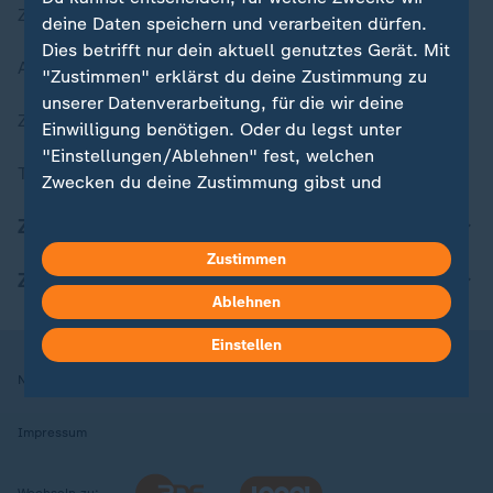
Zuletzt veröffentlicht
deine Daten speichern und verarbeiten dürfen.
Dies betrifft nur dein aktuell genutztes Gerät. Mit
Aktuelle Sendungs-Videos
"Zustimmen" erklärst du deine Zustimmung zu
unserer Datenverarbeitung, für die wir deine
ZDFheute Stories
Einwilligung benötigen. Oder du legst unter
"Einstellungen/Ablehnen" fest, welchen
Themen im Überblick
Zwecken du deine Zustimmung gibst und
welchen nicht. Deine Datenschutzeinstellungen
ZDFheute Update
kannst du jederzeit mit Wirkung für die Zukunft
Zustimmen
in deinen Einstellungen widerrufen oder ändern.
ZDFheute Apps
Ablehnen
Hier findest du das Impressum.
Weitere Informationen findest du in unserer
Einstellen
Datenschutzerklärung.
Nutzungsbedingungen
Datenschutz
Datenschutzeinstellungen
Impressum