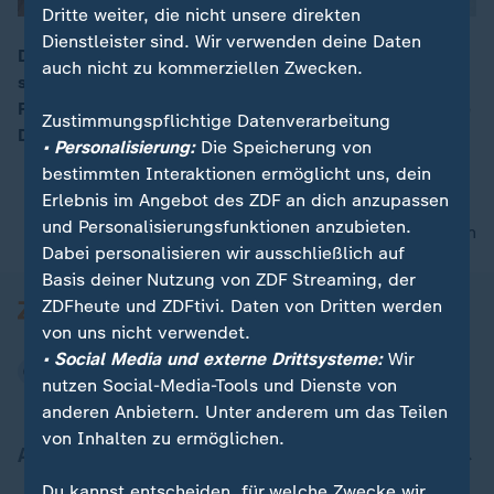
Dritte weiter, die nicht unsere direkten
Dienstleister sind. Wir verwenden deine Daten
Der türkische Staatspräsident Erdogan setzt heute
auch nicht zu kommerziellen Zwecken.
seinen Besuch in Deutschland fort. Nach einem
00:05
Frühstück mit Kanzlerin Merkel eröffnet er in Köln eine
Zustimmungspflichtige Datenverarbeitung
Ditip-Moschee.
• Personalisierung:
Die Speicherung von
bestimmten Interaktionen ermöglicht uns, dein
Erlebnis im Angebot des ZDF an dich anzupassen
und Personalisierungsfunktionen anzubieten.
nach oben
Dabei personalisieren wir ausschließlich auf
Basis deiner Nutzung von ZDF Streaming, der
ZDFheute und ZDFtivi. Daten von Dritten werden
von uns nicht verwendet.
• Social Media und externe Drittsysteme:
Wir
nutzen Social-Media-Tools und Dienste von
anderen Anbietern. Unter anderem um das Teilen
von Inhalten zu ermöglichen.
Aktuell bei ZDFheute
Du kannst entscheiden, für welche Zwecke wir