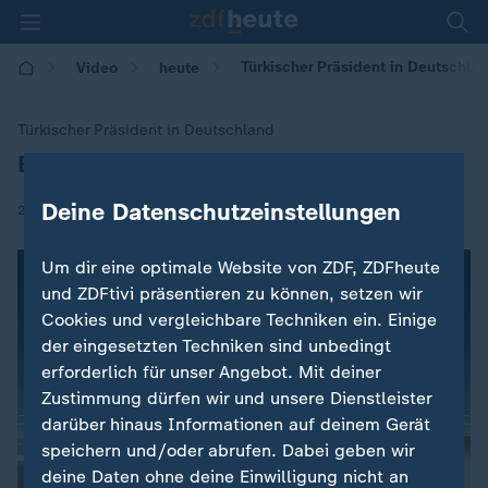
Türkischer Präsident in Deutschla
Video
heute
Türkischer Präsident in Deutschland
Erdogan eröffnet Moschee in Köln
:
Deine Datenschutzeinstellungen
|
29.09.2018 | 09:46
Um dir eine optimale Website von ZDF, ZDFheute
und ZDFtivi präsentieren zu können, setzen wir
Cookies und vergleichbare Techniken ein. Einige
der eingesetzten Techniken sind unbedingt
erforderlich für unser Angebot. Mit deiner
Zustimmung dürfen wir und unsere Dienstleister
darüber hinaus Informationen auf deinem Gerät
speichern und/oder abrufen. Dabei geben wir
deine Daten ohne deine Einwilligung nicht an