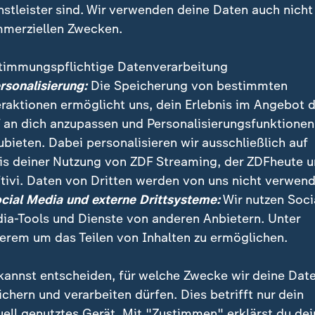
nstleister sind. Wir verwenden deine Daten auch nicht
merziellen Zwecken.
timmungspflichtige Datenverarbeitung
ersonalisierung:
Die Speicherung von bestimmten
eraktionen ermöglicht uns, dein Erlebnis im Angebot 
 an dich anzupassen und Personalisierungsfunktionen
ubieten. Dabei personalisieren wir ausschließlich auf
is deiner Nutzung von ZDF Streaming, der ZDFheute 
Elvis-Geburtstagsparty der Welt wird in diesen Tagen
tivi. Daten von Dritten werden von uns nicht verwend
leinstadt Parkes gefeiert. Mehrere hundert Elvis-Dop
ocial Media und externe Drittsysteme:
Wir nutzen Soci
es Rock'n'Roll-Giganten gedenken ihres Helden.
ia-Tools und Dienste von anderen Anbietern. Unter
erem um das Teilen von Inhalten zu ermöglichen.
kannst entscheiden, für welche Zwecke wir deine Dat
ichern und verarbeiten dürfen. Dies betrifft nur dein
uell genutztes Gerät. Mit "Zustimmen" erklärst du dei