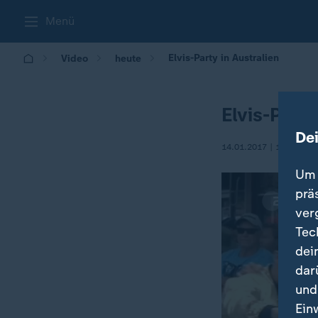
Menü
Elvis-Party in Australien
Video
heute
Elvis-Party
De
14.01.2017 | 12:45
Um 
prä
ver
Tec
dei
dar
und
Ein