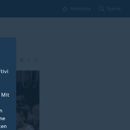
Merkliste
Suche
|
tivi
 Mit
n
ine
ten