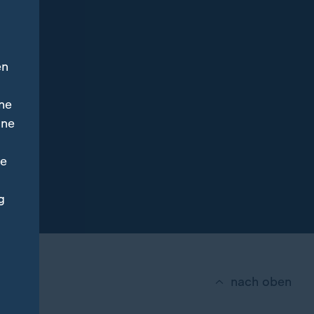
en
ne
ine
ne
g
nach oben