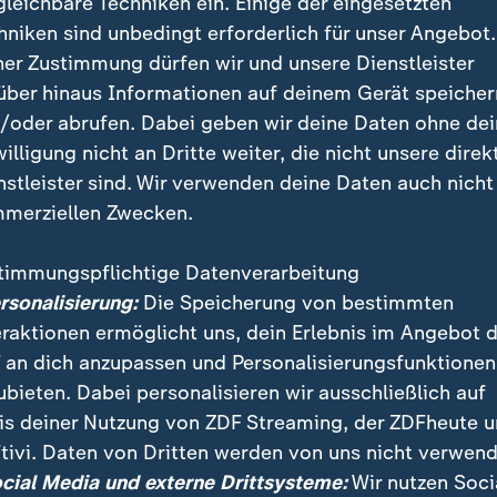
gleichbare Techniken ein. Einige der eingesetzten
hniken sind unbedingt erforderlich für unser Angebot.
ner Zustimmung dürfen wir und unsere Dienstleister
über hinaus Informationen auf deinem Gerät speicher
/oder abrufen. Dabei geben wir deine Daten ohne de
willigung nicht an Dritte weiter, die nicht unsere direk
nstleister sind. Wir verwenden deine Daten auch nicht
merziellen Zwecken.
timmungspflichtige Datenverarbeitung
t es nur noch wenige Zeitzeugen des Holocaust. Dunja 
ersonalisierung:
Die Speicherung von bestimmten
it einem Überlebenden und dem Sohn eines NS-Täter
eraktionen ermöglicht uns, dein Erlebnis im Angebot 
 an dich anzupassen und Personalisierungsfunktionen
ubieten. Dabei personalisieren wir ausschließlich auf
is deiner Nutzung von ZDF Streaming, der ZDFheute 
tivi. Daten von Dritten werden von uns nicht verwend
"Neuer alter Hass"
ocial Media und externe Drittsysteme:
Wir nutzen Soci