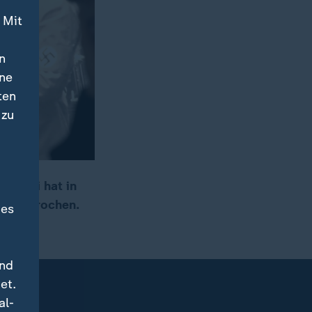
 Mit
n
ine
ten
 zu
Hayali hat in
s gesprochen.
des
und
et.
al-