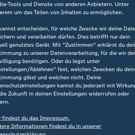
ia-Tools und Dienste von anderen Anbietern. Unter
erem um das Teilen von Inhalten zu ermöglichen.
kannst entscheiden, für welche Zwecke wir deine Dat
ichern und verarbeiten dürfen. Dies betrifft nur dein
uell genutztes Gerät. Mit "Zustimmen" erklärst du dei
timmung zu unserer Datenverarbeitung, für die wir de
:
utor von "Gegen Judenhass"
willigung benötigen. Oder du legst unter
k über Erfahrungen mit
nstellungen/Ablehnen" fest, welchen Zwecken du dei
semitismus
timmung gibst und welchen nicht. Deine
deo
0:34
enschutzeinstellungen kannst du jederzeit mit Wirkun
 die Zukunft in deinen Einstellungen widerrufen oder
ern.
r findest du das Impressum.
tere Informationen findest du in unserer
enschutzerklärung.