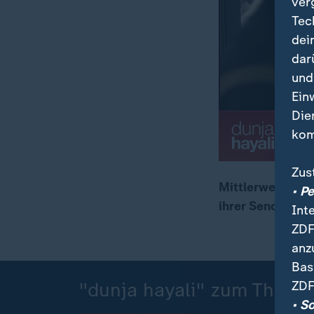
ver
Tec
dei
dar
und
Ein
Die
kom
Zus
Mittlerweile gib
• P
ihrer Sendung m
Int
00:09
01:03
ZDF
anz
Bas
ZDF
"dunja hayali" zum Thema 
• S