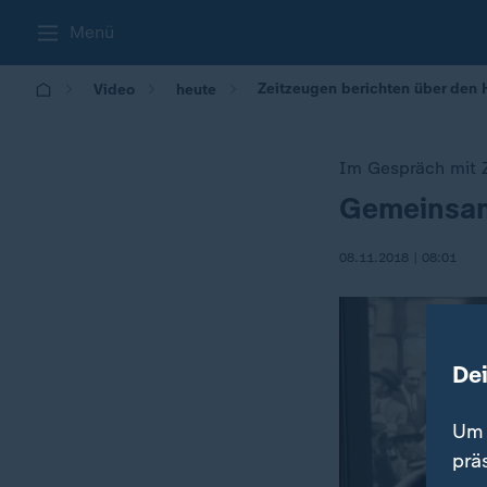
Menü
Zeitzeugen berichten über den 
Video
heute
Im Gespräch mit 
Gemeinsam
:
08.11.2018 | 08:01
De
Um 
prä