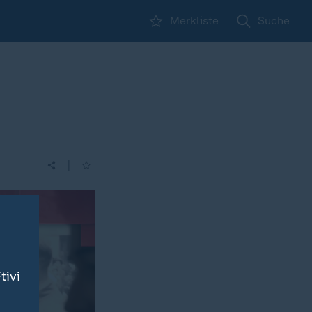
Merkliste
Suche
|
tivi