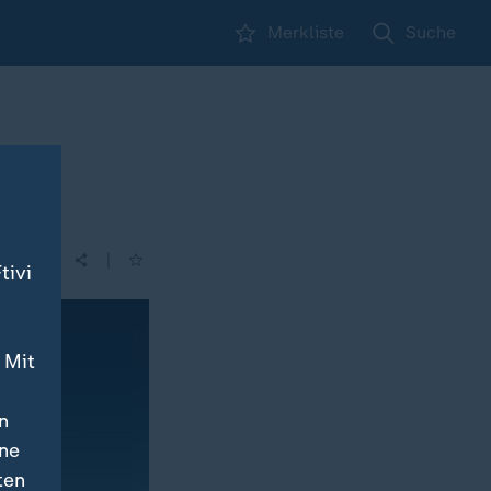
Merkliste
Suche
|
tivi
 Mit
n
ine
ten