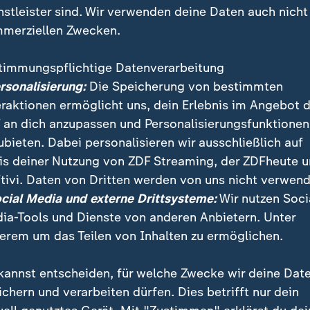
nstleister sind. Wir verwenden deine Daten auch nicht
merziellen Zwecken.
timmungspflichtige Datenverarbeitung
ersonalisierung:
Die Speicherung von bestimmten
eraktionen ermöglicht uns, dein Erlebnis im Angebot 
 an dich anzupassen und Personalisierungsfunktionen
ubieten. Dabei personalisieren wir ausschließlich auf
is deiner Nutzung von ZDF Streaming, der ZDFheute 
tivi. Daten von Dritten werden von uns nicht verwend
unglück am Wochenende im Süden Polens werden weit
ocial Media und externe Drittsysteme:
Wir nutzen Soci
 Ein Erdbeben hatte die Kohlegrube Zofiowka erschüt
ia-Tools und Dienste von anderen Anbietern. Unter
amen dabei ums Leben.
erem um das Teilen von Inhalten zu ermöglichen.
kannst entscheiden, für welche Zwecke wir deine Dat
ichern und verarbeiten dürfen. Dies betrifft nur dein