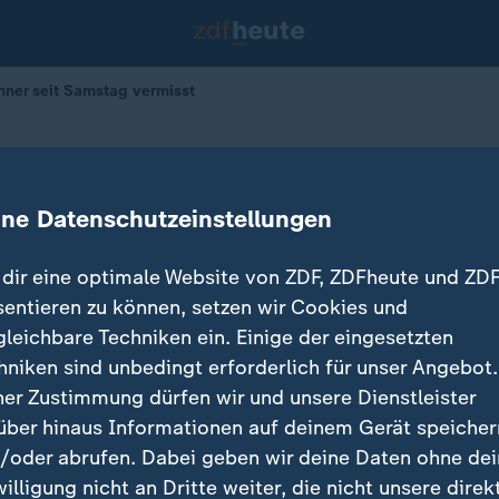
nner seit Samstag vermisst
Polen
r seit Samstag vermisst
ine Datenschutzeinstellungen
dir eine optimale Website von ZDF, ZDFheute und ZDF
sentieren zu können, setzen wir Cookies und
gleichbare Techniken ein. Einige der eingesetzten
hniken sind unbedingt erforderlich für unser Angebot.
ner Zustimmung dürfen wir und unsere Dienstleister
über hinaus Informationen auf deinem Gerät speicher
/oder abrufen. Dabei geben wir deine Daten ohne de
willigung nicht an Dritte weiter, die nicht unsere direk