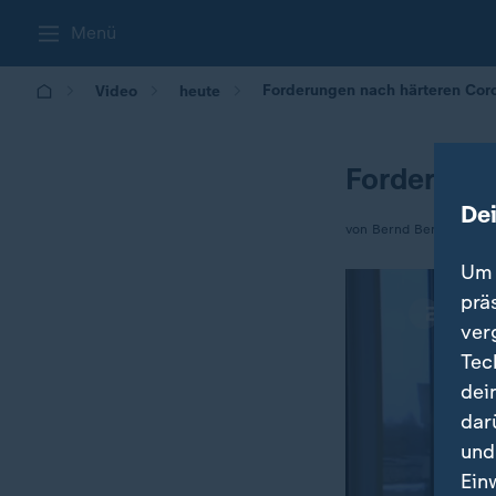
Menü
Forderungen nach härteren Co
Video
heute
Forderung
De
von Bernd Benthin
Um 
prä
ver
Tec
dei
dar
und
Ein