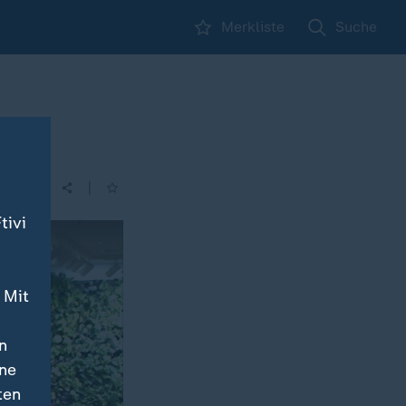
Merkliste
Suche
en
|
| 11:56
tivi
 Mit
n
ine
ten