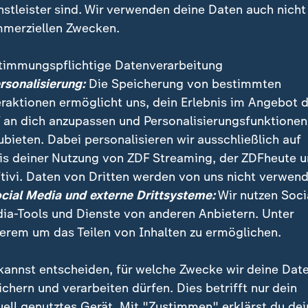
nstleister sind. Wir verwenden deine Daten auch nicht
merziellen Zwecken.
timmungspflichtige Datenverarbeitung
ersonalisierung:
Die Speicherung von bestimmten
eraktionen ermöglicht uns, dein Erlebnis im Angebot 
 an dich anzupassen und Personalisierungsfunktionen
ubieten. Dabei personalisieren wir ausschließlich auf
is deiner Nutzung von ZDF Streaming, der ZDFheute 
 steigenden Corona-Zahlen mehren sich in Deutschla
tivi. Daten von Dritten werden von uns nicht verwend
h strengeren Maßnahmen. Durch die neue Omikron-Va
ocial Media und externe Drittsysteme:
Wir nutzen Soci
l verschärft.
ia-Tools und Dienste von anderen Anbietern. Unter
erem um das Teilen von Inhalten zu ermöglichen.
kannst entscheiden, für welche Zwecke wir deine Dat
ichern und verarbeiten dürfen. Dies betrifft nur dein
uell genutztes Gerät. Mit "Zustimmen" erklärst du dei