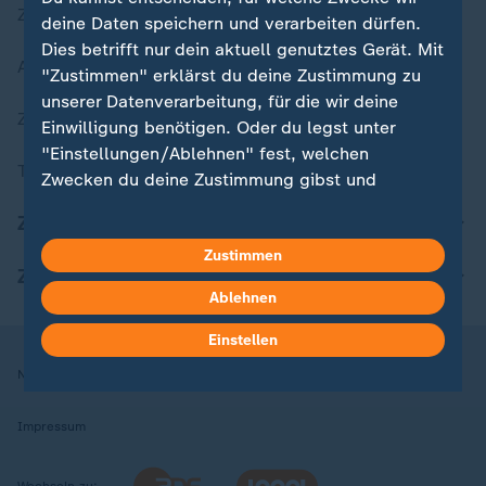
Zuletzt veröffentlicht
deine Daten speichern und verarbeiten dürfen.
Dies betrifft nur dein aktuell genutztes Gerät. Mit
Aktuelle Sendungs-Videos
"Zustimmen" erklärst du deine Zustimmung zu
unserer Datenverarbeitung, für die wir deine
ZDFheute Stories
Einwilligung benötigen. Oder du legst unter
"Einstellungen/Ablehnen" fest, welchen
Themen im Überblick
Zwecken du deine Zustimmung gibst und
welchen nicht. Deine Datenschutzeinstellungen
ZDFheute Update
kannst du jederzeit mit Wirkung für die Zukunft
Zustimmen
in deinen Einstellungen widerrufen oder ändern.
ZDFheute Apps
Ablehnen
Hier findest du das Impressum.
Weitere Informationen findest du in unserer
Einstellen
Datenschutzerklärung.
Nutzungsbedingungen
Datenschutz
Datenschutzeinstellungen
Impressum