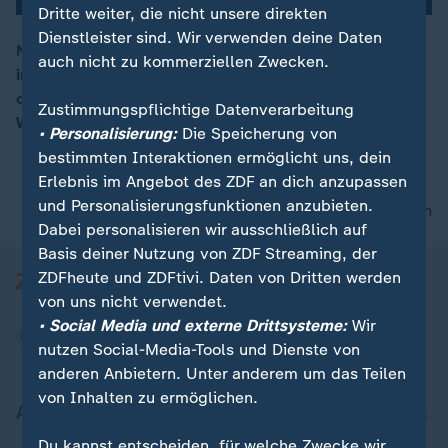
Dritte weiter, die nicht unsere direkten
Dienstleister sind. Wir verwenden deine Daten
Nahles zählt auf, was es heißt, Solidarität im Land und
auch nicht zu kommerziellen Zwecken.
international umzusetzen. Dinge solidarisch zu
00:05
organisieren bedeutet zum Beispiel, dass alle am
Zustimmungspflichtige Datenverarbeitung
Wohlstandsgewinn teilhaben.
• Personalisierung:
Die Speicherung von
bestimmten Interaktionen ermöglicht uns, dein
Erlebnis im Angebot des ZDF an dich anzupassen
und Personalisierungsfunktionen anzubieten.
nach oben
Dabei personalisieren wir ausschließlich auf
Basis deiner Nutzung von ZDF Streaming, der
ZDFheute und ZDFtivi. Daten von Dritten werden
von uns nicht verwendet.
• Social Media und externe Drittsysteme:
Wir
nutzen Social-Media-Tools und Dienste von
anderen Anbietern. Unter anderem um das Teilen
von Inhalten zu ermöglichen.
Aktuell bei ZDFheute
Du kannst entscheiden, für welche Zwecke wir