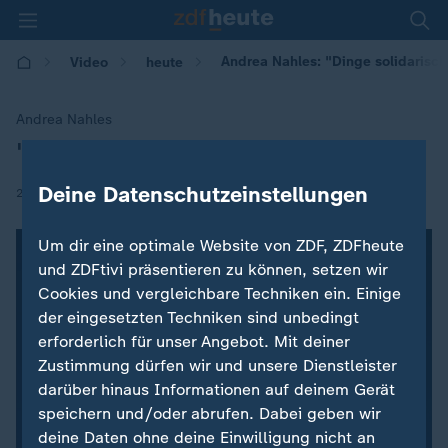
Andrea Nahles: "Dinge solidarisch
Video
heute
Andrea Nahles
"Dinge solidarisch organisieren"
:
Deine Datenschutzeinstellungen
|
22.04.2018 | 13:46
Um dir eine optimale Website von ZDF, ZDFheute
und ZDFtivi präsentieren zu können, setzen wir
Cookies und vergleichbare Techniken ein. Einige
der eingesetzten Techniken sind unbedingt
erforderlich für unser Angebot. Mit deiner
Zustimmung dürfen wir und unsere Dienstleister
darüber hinaus Informationen auf deinem Gerät
speichern und/oder abrufen. Dabei geben wir
deine Daten ohne deine Einwilligung nicht an