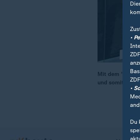
Die
kom
Zus
• P
Int
ZDF
anz
Bas
Mit dem "Clean 
ZDF
und somit die Wi
00:23
01:39
• S
Med
and
Du 
spe
akt