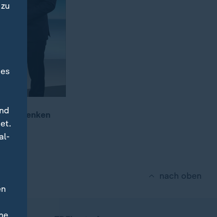
 zu
des
und
reise senken
et.
al-
nach oben
en
ne