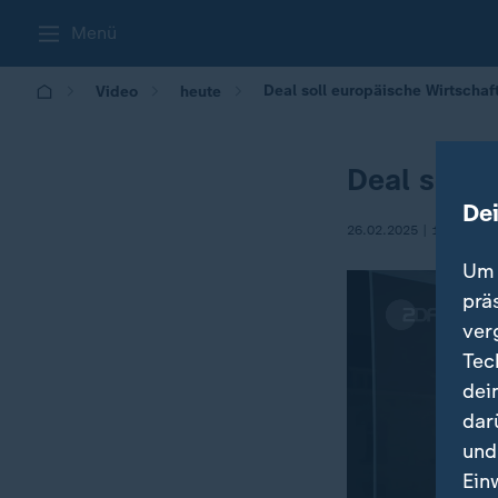
Menü
Deal soll europäische Wirtschaf
Video
heute
Deal soll 
De
26.02.2025 | 19:00
Um 
prä
ver
Tec
dei
dar
und
Ein