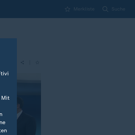
Merkliste
Suche
|
tivi
 Mit
n
ine
ten