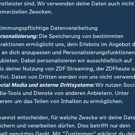
nstleister sind. Wir verwenden deine Daten auch nicht
merziellen Zwecken.
timmungspflichtige Datenverarbeitung
ersonalisierung:
Die Speicherung von bestimmten
eraktionen ermöglicht uns, dein Erlebnis im Angebot 
 an dich anzupassen und Personalisierungsfunktionen
ubieten. Dabei personalisieren wir ausschließlich auf
is deiner Nutzung von ZDF Streaming, der ZDFheute 
Industrial Deal" will die EU-Kommission die Energiep
tivi. Daten von Dritten werden von uns nicht verwend
rtschaft in Europa stärken.
ocial Media und externe Drittsysteme:
Wir nutzen Soci
ia-Tools und Dienste von anderen Anbietern. Unter
erem um das Teilen von Inhalten zu ermöglichen.
kannst entscheiden, für welche Zwecke wir deine Dat
ichern und verarbeiten dürfen. Dies betrifft nur dein
uell genutztes Gerät. Mit "Zustimmen" erklärst du dei