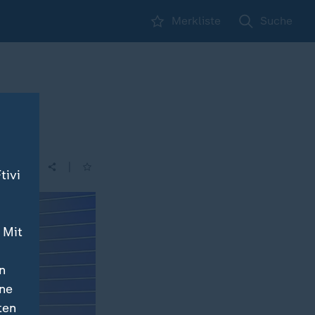
Merkliste
Suche
|
tivi
 Mit
n
ine
ten