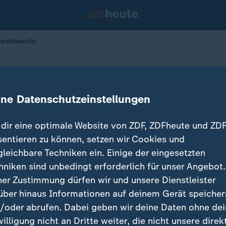
 enttäuscht
r, SPD
 uns ein ganz bitterer Tag"
ine Datenschutzeinstellungen
dir eine optimale Website von ZDF, ZDFheute und ZDF
sentieren zu können, setzen wir Cookies und
gleichbare Techniken ein. Einige der eingesetzten
hniken sind unbedingt erforderlich für unser Angebot.
ner Zustimmung dürfen wir und unsere Dienstleister
über hinaus Informationen auf deinem Gerät speicher
/oder abrufen. Dabei geben wir deine Daten ohne de
willigung nicht an Dritte weiter, die nicht unsere direk