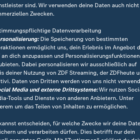
nstleister sind. Wir verwenden deine Daten auch nicht
merziellen Zwecken.
timmungspflichtige Datenverarbeitung
ersonalisierung:
Die Speicherung von bestimmten
eraktionen ermöglicht uns, dein Erlebnis im Angebot 
 an dich anzupassen und Personalisierungsfunktionen
ubieten. Dabei personalisieren wir ausschließlich auf
is deiner Nutzung von ZDF Streaming, der ZDFheute 
tivi. Daten von Dritten werden von uns nicht verwend
ische Geschäftsführer der SPD-Bundestagsfraktion, 
ocial Media und externe Drittsysteme:
Wir nutzen Soci
vom Ausgang der Wahl "schwer enttäuscht". Die viele A
ia-Tools und Dienste von anderen Anbietern. Unter
ate habe sich nicht ausgezahlt.
erem um das Teilen von Inhalten zu ermöglichen.
kannst entscheiden, für welche Zwecke wir deine Dat
ichern und verarbeiten dürfen. Dies betrifft nur dein