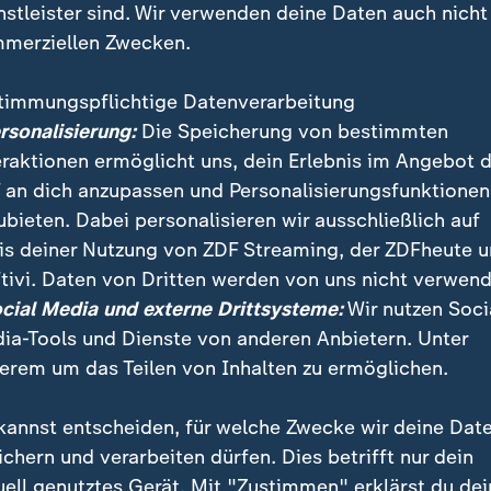
nstleister sind. Wir verwenden deine Daten auch nicht
merziellen Zwecken.
timmungspflichtige Datenverarbeitung
ersonalisierung:
Die Speicherung von bestimmten
eraktionen ermöglicht uns, dein Erlebnis im Angebot 
 an dich anzupassen und Personalisierungsfunktionen
ubieten. Dabei personalisieren wir ausschließlich auf
is deiner Nutzung von ZDF Streaming, der ZDFheute 
ssungsgericht hat entschieden, dass rechtlich betr
tivi. Daten von Dritten werden von uns nicht verwend
dlungen nicht immer stationär ins Krankenhaus müs
ocial Media und externe Drittsysteme:
Wir nutzen Soci
ia-Tools und Dienste von anderen Anbietern. Unter
erem um das Teilen von Inhalten zu ermöglichen.
kannst entscheiden, für welche Zwecke wir deine Dat
ichern und verarbeiten dürfen. Dies betrifft nur dein
uell genutztes Gerät. Mit "Zustimmen" erklärst du dei