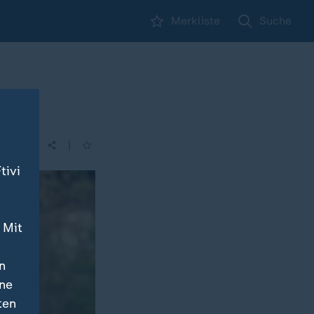
Merkliste
Suche
|
tivi
 Mit
n
ine
ten