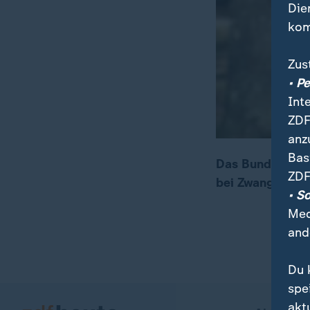
Die
kom
Zus
• P
Int
ZDF
anz
Bas
Das Bundesverfa
ZDF
bei Zwangsbehan
00:16
01:35
• S
Med
and
Du 
spe
akt