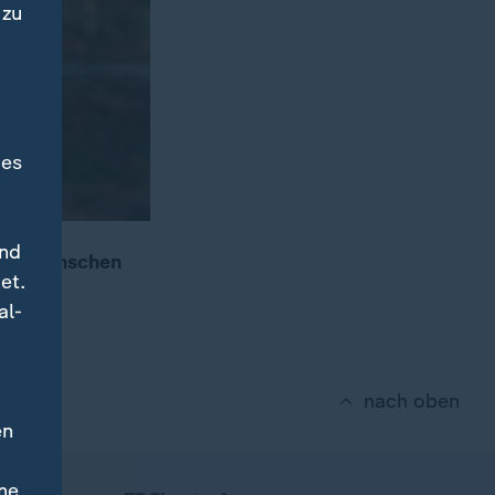
 zu
des
und
eute Menschen
et.
sen.
al-
nach oben
en
ne