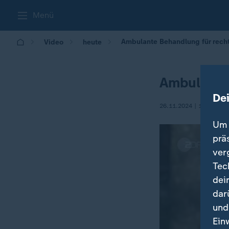
Menü
Ambulante Behandlung für recht
Video
heute
Ambulante 
De
26.11.2024 | 12:00
Um 
prä
ver
Tec
dei
dar
und
Ein