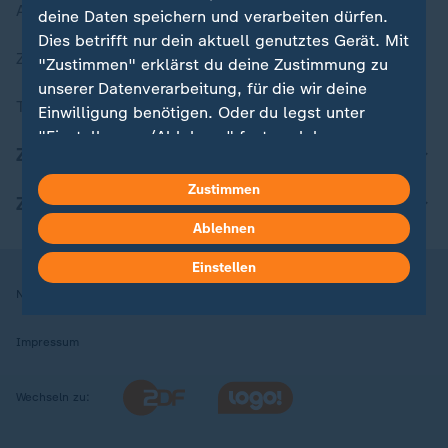
Aktuelle Sendungs-Videos
deine Daten speichern und verarbeiten dürfen.
Dies betrifft nur dein aktuell genutztes Gerät. Mit
ZDFheute Stories
"Zustimmen" erklärst du deine Zustimmung zu
unserer Datenverarbeitung, für die wir deine
Themen im Überblick
Einwilligung benötigen. Oder du legst unter
"Einstellungen/Ablehnen" fest, welchen
ZDFheute Update
Zwecken du deine Zustimmung gibst und
welchen nicht. Deine Datenschutzeinstellungen
Zustimmen
ZDFheute Apps
kannst du jederzeit mit Wirkung für die Zukunft
Ablehnen
in deinen Einstellungen widerrufen oder ändern.
Einstellen
Hier findest du das Impressum.
Nutzungsbedingungen
Datenschutz
Datenschutzeinstellungen
Weitere Informationen findest du in unserer
Datenschutzerklärung.
Impressum
Wechseln zu: