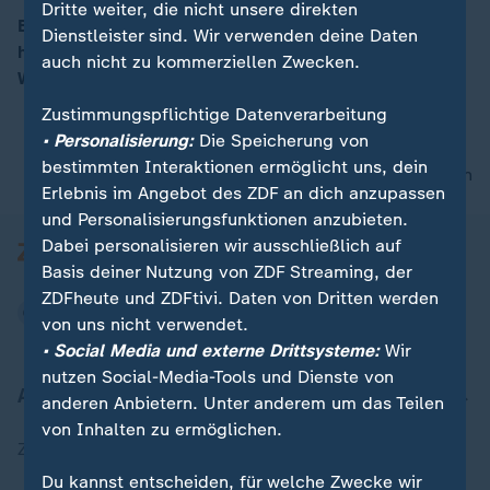
Dritte weiter, die nicht unsere direkten
Bundeskanzler Scholz und sein Herausforderer Merz
Dienstleister sind. Wir verwenden deine Daten
haben sich in der letzten Bundestagssitzung vor der
auch nicht zu kommerziellen Zwecken.
00:16
Wahl gegenseitig scharf attackiert.
Zustimmungspflichtige Datenverarbeitung
• Personalisierung:
Die Speicherung von
bestimmten Interaktionen ermöglicht uns, dein
nach oben
Erlebnis im Angebot des ZDF an dich anzupassen
und Personalisierungsfunktionen anzubieten.
Dabei personalisieren wir ausschließlich auf
Basis deiner Nutzung von ZDF Streaming, der
ZDFheute und ZDFtivi. Daten von Dritten werden
von uns nicht verwendet.
• Social Media und externe Drittsysteme:
Wir
nutzen Social-Media-Tools und Dienste von
Aktuell bei ZDFheute
anderen Anbietern. Unter anderem um das Teilen
von Inhalten zu ermöglichen.
Zuletzt veröffentlicht
Du kannst entscheiden, für welche Zwecke wir