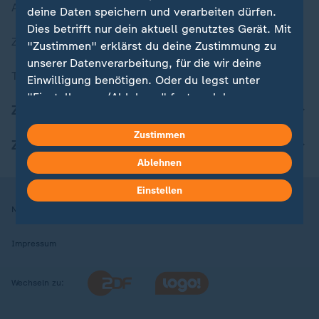
Aktuelle Sendungs-Videos
deine Daten speichern und verarbeiten dürfen.
Dies betrifft nur dein aktuell genutztes Gerät. Mit
ZDFheute Stories
"Zustimmen" erklärst du deine Zustimmung zu
unserer Datenverarbeitung, für die wir deine
Themen im Überblick
Einwilligung benötigen. Oder du legst unter
"Einstellungen/Ablehnen" fest, welchen
ZDFheute Update
Zwecken du deine Zustimmung gibst und
welchen nicht. Deine Datenschutzeinstellungen
Zustimmen
ZDFheute Apps
kannst du jederzeit mit Wirkung für die Zukunft
Ablehnen
in deinen Einstellungen widerrufen oder ändern.
Einstellen
Hier findest du das Impressum.
Nutzungsbedingungen
Datenschutz
Datenschutzeinstellungen
Weitere Informationen findest du in unserer
Datenschutzerklärung.
Impressum
Wechseln zu: