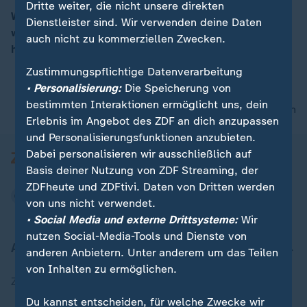
Dritte weiter, die nicht unsere direkten
Wenn am 23. Februar ein neuer Bundestag gewählt
Dienstleister sind. Wir verwenden deine Daten
wird, lässt das wenig Zeit für Wahlkampf. Besonders
auch nicht zu kommerziellen Zwecken.
00:16
herausfordernd wird das für kleine Parteien.
Zustimmungspflichtige Datenverarbeitung
• Personalisierung:
Die Speicherung von
bestimmten Interaktionen ermöglicht uns, dein
nach oben
Erlebnis im Angebot des ZDF an dich anzupassen
und Personalisierungsfunktionen anzubieten.
Dabei personalisieren wir ausschließlich auf
Basis deiner Nutzung von ZDF Streaming, der
ZDFheute und ZDFtivi. Daten von Dritten werden
von uns nicht verwendet.
• Social Media und externe Drittsysteme:
Wir
nutzen Social-Media-Tools und Dienste von
Aktuell bei ZDFheute
anderen Anbietern. Unter anderem um das Teilen
von Inhalten zu ermöglichen.
Zuletzt veröffentlicht
Du kannst entscheiden, für welche Zwecke wir