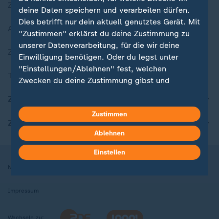
Zuletzt veröffentlicht
deine Daten speichern und verarbeiten dürfen.
Dies betrifft nur dein aktuell genutztes Gerät. Mit
Aktuelle Sendungs-Videos
"Zustimmen" erklärst du deine Zustimmung zu
unserer Datenverarbeitung, für die wir deine
ZDFheute Stories
Einwilligung benötigen. Oder du legst unter
"Einstellungen/Ablehnen" fest, welchen
Themen im Überblick
Zwecken du deine Zustimmung gibst und
welchen nicht. Deine Datenschutzeinstellungen
ZDFheute Update
kannst du jederzeit mit Wirkung für die Zukunft
Zustimmen
in deinen Einstellungen widerrufen oder ändern.
ZDFheute Apps
Ablehnen
Hier findest du das Impressum.
Weitere Informationen findest du in unserer
Einstellen
Datenschutzerklärung.
Nutzungsbedingungen
Datenschutz
Datenschutzeinstellungen
Impressum
Wechseln zu: