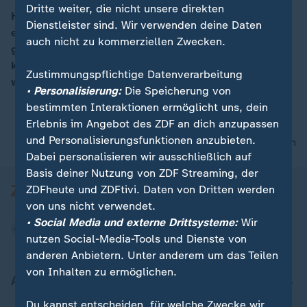
Dritte weiter, die nicht unsere direkten
Hamburgs Erster Bürgermeister Olaf Scholz (SPD)
Dienstleister sind. Wir verwenden deine Daten
erklärt, dass es keine Hintertüren zur Entscheidung
00:06
auch nicht zu kommerziellen Zwecken.
gebe, in die Opposition zu gehen. Aus dieser Position
könnten die Sozialdemokraten wieder stärkste Kraft
Zustimmungspflichtige Datenverarbeitung
werden.
• Personalisierung:
Die Speicherung von
bestimmten Interaktionen ermöglicht uns, dein
Erlebnis im Angebot des ZDF an dich anzupassen
und Personalisierungsfunktionen anzubieten.
nach oben
Dabei personalisieren wir ausschließlich auf
Basis deiner Nutzung von ZDF Streaming, der
ZDFheute und ZDFtivi. Daten von Dritten werden
von uns nicht verwendet.
• Social Media und externe Drittsysteme:
Wir
nutzen Social-Media-Tools und Dienste von
anderen Anbietern. Unter anderem um das Teilen
von Inhalten zu ermöglichen.
Aktuell bei ZDFheute
Du kannst entscheiden, für welche Zwecke wir