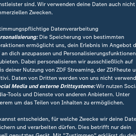
nstleister sind. Wir verwenden deine Daten auch nicht
merziellen Zwecken.
timmungspflichtige Datenverarbeitung
ersonalisierung:
Die Speicherung von bestimmten
eraktionen ermöglicht uns, dein Erlebnis im Angebot 
 an dich anzupassen und Personalisierungsfunktionen
ubieten. Dabei personalisieren wir ausschließlich auf
is deiner Nutzung von ZDF Streaming, der ZDFheute 
arlament hat gestern mit großer Mehrheit gegen den B
tivi. Daten von Dritten werden von uns nicht verwend
in May gestimmt. Diese muss sich jetzt sogar einem
ocial Media und externe Drittsysteme:
Wir nutzen Soci
m stellen.
ia-Tools und Dienste von anderen Anbietern. Unter
erem um das Teilen von Inhalten zu ermöglichen.
kannst entscheiden, für welche Zwecke wir deine Dat
ichern und verarbeiten dürfen. Dies betrifft nur dein
uell genutztes Gerät. Mit "Zustimmen" erklärst du dei