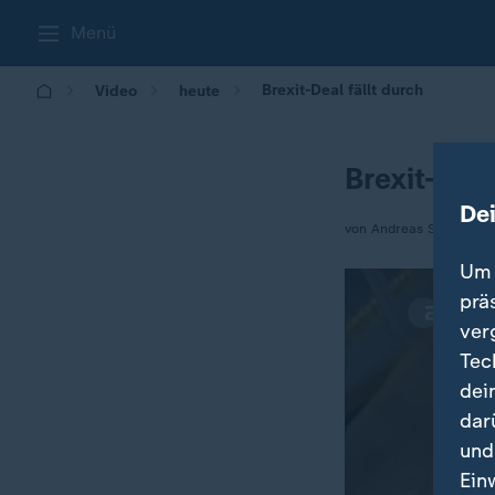
Menü
Brexit-Deal fällt durch
Video
heute
Brexit-Deal
De
von Andreas Stamm
Um 
prä
ver
Tec
dei
dar
und
Ein