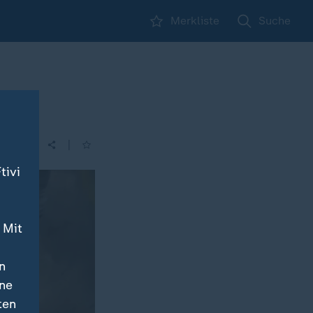
Merkliste
Suche
|
| 11:18
tivi
 Mit
n
ine
ten