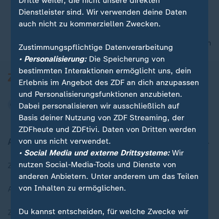
Dritte weiter, die nicht unsere direkten
Dienstleister sind. Wir verwenden deine Daten
auch nicht zu kommerziellen Zwecken.
00:05
nach oben
Zustimmungspflichtige Datenverarbeitung
• Personalisierung:
Die Speicherung von
bestimmten Interaktionen ermöglicht uns, dein
Erlebnis im Angebot des ZDF an dich anzupassen
und Personalisierungsfunktionen anzubieten.
Dabei personalisieren wir ausschließlich auf
Basis deiner Nutzung von ZDF Streaming, der
ZDFheute und ZDFtivi. Daten von Dritten werden
Aktuell bei ZDFheute
von uns nicht verwendet.
• Social Media und externe Drittsysteme:
Wir
nutzen Social-Media-Tools und Dienste von
Zuletzt veröffentlicht
anderen Anbietern. Unter anderem um das Teilen
von Inhalten zu ermöglichen.
Aktuelle Sendungs-Videos
Du kannst entscheiden, für welche Zwecke wir
ZDFheute Stories