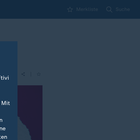
Merkliste
Suche
|
tivi
 Mit
n
ine
ten