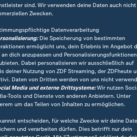
nstleister sind. Wir verwenden deine Daten auch nicht
merziellen Zwecken.
timmungspflichtige Datenverarbeitung
ersonalisierung:
Die Speicherung von bestimmten
eraktionen ermöglicht uns, dein Erlebnis im Angebot 
 an dich anzupassen und Personalisierungsfunktionen
ubieten. Dabei personalisieren wir ausschließlich auf
is deiner Nutzung von ZDF Streaming, der ZDFheute 
tivi. Daten von Dritten werden von uns nicht verwend
Dollar in Bitcoin angelegt hätte, hätte 15 Jahre spät
ocial Media und externe Drittsysteme:
Wir nutzen Soci
. So ähnlich erging es Erik Finman, dem "jüngsten Bit
ia-Tools und Dienste von anderen Anbietern. Unter
erem um das Teilen von Inhalten zu ermöglichen.
kannst entscheiden, für welche Zwecke wir deine Dat
ichern und verarbeiten dürfen. Dies betrifft nur dein