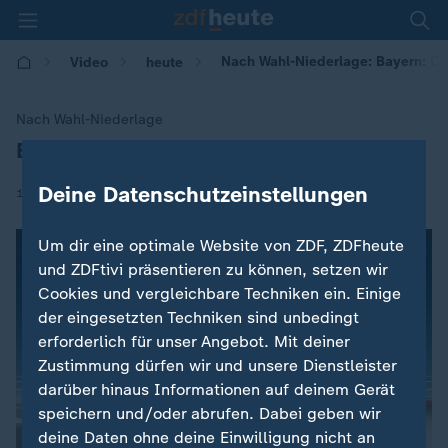
Nach Wahl-Niederlage: Bayern: CS
Video
heute
Nach Wahl-Niederlage
Bayern: CSU-Landtagsfraktion tagt
:
Deine Datenschutzeinstellungen
|
16.10.2018 | 09:29
Um dir eine optimale Website von ZDF, ZDFheute
und ZDFtivi präsentieren zu können, setzen wir
Cookies und vergleichbare Techniken ein. Einige
der eingesetzten Techniken sind unbedingt
erforderlich für unser Angebot. Mit deiner
Zustimmung dürfen wir und unsere Dienstleister
darüber hinaus Informationen auf deinem Gerät
speichern und/oder abrufen. Dabei geben wir
deine Daten ohne deine Einwilligung nicht an