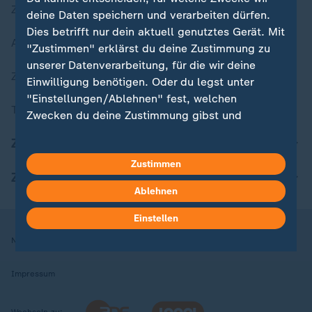
Zuletzt veröffentlicht
deine Daten speichern und verarbeiten dürfen.
Dies betrifft nur dein aktuell genutztes Gerät. Mit
Aktuelle Sendungs-Videos
"Zustimmen" erklärst du deine Zustimmung zu
unserer Datenverarbeitung, für die wir deine
ZDFheute Stories
Einwilligung benötigen. Oder du legst unter
"Einstellungen/Ablehnen" fest, welchen
Themen im Überblick
Zwecken du deine Zustimmung gibst und
welchen nicht. Deine Datenschutzeinstellungen
ZDFheute Update
kannst du jederzeit mit Wirkung für die Zukunft
Zustimmen
in deinen Einstellungen widerrufen oder ändern.
ZDFheute Apps
Ablehnen
Hier findest du das Impressum.
Weitere Informationen findest du in unserer
Einstellen
Datenschutzerklärung.
Nutzungsbedingungen
Datenschutz
Datenschutzeinstellungen
Impressum