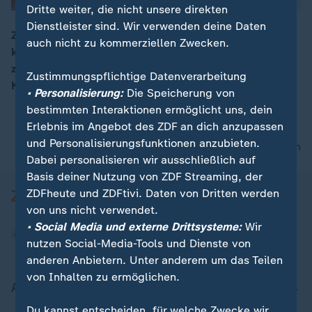
Dritte weiter, die nicht unsere direkten
Dienstleister sind. Wir verwenden deine Daten
Zum ersten Mal nach dem schlechten Wahlergebnis
auch nicht zu kommerziellen Zwecken.
kommt heute die CSU-Landtagsfraktion in Bayern
00:08
zusammen. CSU-Chef Seehofer hat sich zur Großen
Zustimmungspflichtige Datenverarbeitung
Koalition bekannt.
• Personalisierung:
Die Speicherung von
bestimmten Interaktionen ermöglicht uns, dein
Erlebnis im Angebot des ZDF an dich anzupassen
und Personalisierungsfunktionen anzubieten.
nach oben
Dabei personalisieren wir ausschließlich auf
Basis deiner Nutzung von ZDF Streaming, der
ZDFheute und ZDFtivi. Daten von Dritten werden
von uns nicht verwendet.
• Social Media und externe Drittsysteme:
Wir
nutzen Social-Media-Tools und Dienste von
anderen Anbietern. Unter anderem um das Teilen
von Inhalten zu ermöglichen.
Aktuell bei ZDFheute
Du kannst entscheiden, für welche Zwecke wir