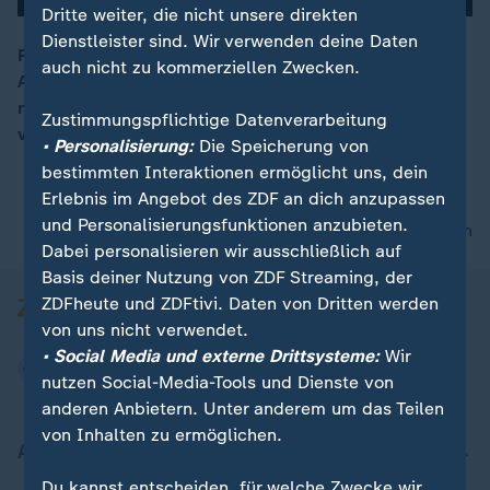
Dritte weiter, die nicht unsere direkten
Dienstleister sind. Wir verwenden deine Daten
Prozessauftakt in Düsseldorf: 17 Jahre nach dem
auch nicht zu kommerziellen Zwecken.
Attentat am U-Bahnhof Wehrhahn, muss sich der Täter
00:05
nun wegen versuchten Mordes in zwölf Fällen
Zustimmungspflichtige Datenverarbeitung
verantworten.
• Personalisierung:
Die Speicherung von
bestimmten Interaktionen ermöglicht uns, dein
Erlebnis im Angebot des ZDF an dich anzupassen
und Personalisierungsfunktionen anzubieten.
nach oben
Dabei personalisieren wir ausschließlich auf
Basis deiner Nutzung von ZDF Streaming, der
ZDFheute und ZDFtivi. Daten von Dritten werden
von uns nicht verwendet.
• Social Media und externe Drittsysteme:
Wir
nutzen Social-Media-Tools und Dienste von
anderen Anbietern. Unter anderem um das Teilen
von Inhalten zu ermöglichen.
Aktuell bei ZDFheute
Du kannst entscheiden, für welche Zwecke wir