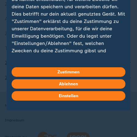
Zuletzt veröffentlicht
deine Daten speichern und verarbeiten dürfen.
Dies betrifft nur dein aktuell genutztes Gerät. Mit
Aktuelle Sendungs-Videos
"Zustimmen" erklärst du deine Zustimmung zu
unserer Datenverarbeitung, für die wir deine
ZDFheute Stories
Einwilligung benötigen. Oder du legst unter
"Einstellungen/Ablehnen" fest, welchen
Themen im Überblick
Zwecken du deine Zustimmung gibst und
welchen nicht. Deine Datenschutzeinstellungen
ZDFheute Update
kannst du jederzeit mit Wirkung für die Zukunft
Zustimmen
in deinen Einstellungen widerrufen oder ändern.
ZDFheute Apps
Ablehnen
Hier findest du das Impressum.
Weitere Informationen findest du in unserer
Einstellen
Datenschutzerklärung.
Nutzungsbedingungen
Datenschutz
Datenschutzeinstellungen
Impressum