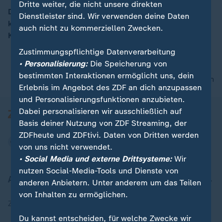
Dritte weiter, die nicht unsere direkten
Die Ampel-Koalition aus SPD, Grünen und FDP ist nach
Dienstleister sind. Wir verwenden deine Daten
knapp drei Jahren im Amt gescheitert. ZDF-
auch nicht zu kommerziellen Zwecken.
00:16
Korrespondentin Buchholz berichtet aus Berlin.
Zustimmungspflichtige Datenverarbeitung
• Personalisierung:
Die Speicherung von
bestimmten Interaktionen ermöglicht uns, dein
nach oben
Erlebnis im Angebot des ZDF an dich anzupassen
und Personalisierungsfunktionen anzubieten.
Dabei personalisieren wir ausschließlich auf
Basis deiner Nutzung von ZDF Streaming, der
ZDFheute und ZDFtivi. Daten von Dritten werden
von uns nicht verwendet.
• Social Media und externe Drittsysteme:
Wir
nutzen Social-Media-Tools und Dienste von
Aktuell bei ZDFheute
anderen Anbietern. Unter anderem um das Teilen
von Inhalten zu ermöglichen.
Zuletzt veröffentlicht
Du kannst entscheiden, für welche Zwecke wir