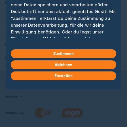
Aktuelle Sendungs-Videos
deine Daten speichern und verarbeiten dürfen.
Dies betrifft nur dein aktuell genutztes Gerät. Mit
ZDFheute Stories
"Zustimmen" erklärst du deine Zustimmung zu
unserer Datenverarbeitung, für die wir deine
Themen im Überblick
Einwilligung benötigen. Oder du legst unter
"Einstellungen/Ablehnen" fest, welchen
ZDFheute Update
Zwecken du deine Zustimmung gibst und
welchen nicht. Deine Datenschutzeinstellungen
Zustimmen
ZDFheute Apps
kannst du jederzeit mit Wirkung für die Zukunft
Ablehnen
in deinen Einstellungen widerrufen oder ändern.
Einstellen
Hier findest du das Impressum.
Nutzungsbedingungen
Datenschutz
Datenschutzeinstellungen
Weitere Informationen findest du in unserer
Datenschutzerklärung.
Impressum
Wechseln zu: