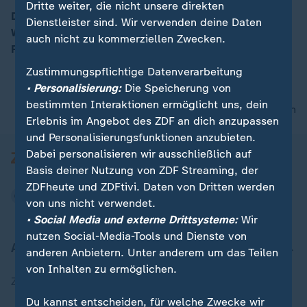
Dritte weiter, die nicht unsere direkten
Die Ampel-Koalition ist gescheitert. Im Streit um die
Dienstleister sind. Wir verwenden deine Daten
Wirtschafts- und Haushaltspolitik hat Kanzler Scholz
auch nicht zu kommerziellen Zwecken.
00:16
Finanzminister Lindner entlassen.
Zustimmungspflichtige Datenverarbeitung
• Personalisierung:
Die Speicherung von
bestimmten Interaktionen ermöglicht uns, dein
nach oben
Erlebnis im Angebot des ZDF an dich anzupassen
und Personalisierungsfunktionen anzubieten.
Dabei personalisieren wir ausschließlich auf
Basis deiner Nutzung von ZDF Streaming, der
ZDFheute und ZDFtivi. Daten von Dritten werden
von uns nicht verwendet.
• Social Media und externe Drittsysteme:
Wir
nutzen Social-Media-Tools und Dienste von
Aktuell bei ZDFheute
anderen Anbietern. Unter anderem um das Teilen
von Inhalten zu ermöglichen.
Zuletzt veröffentlicht
Du kannst entscheiden, für welche Zwecke wir