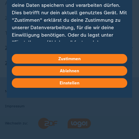
Aktuelle Sendungs-Videos
deine Daten speichern und verarbeiten dürfen.
Dies betrifft nur dein aktuell genutztes Gerät. Mit
ZDFheute Stories
"Zustimmen" erklärst du deine Zustimmung zu
unserer Datenverarbeitung, für die wir deine
Themen im Überblick
Einwilligung benötigen. Oder du legst unter
"Einstellungen/Ablehnen" fest, welchen
ZDFheute Update
Zwecken du deine Zustimmung gibst und
welchen nicht. Deine Datenschutzeinstellungen
Zustimmen
ZDFheute Apps
kannst du jederzeit mit Wirkung für die Zukunft
Ablehnen
in deinen Einstellungen widerrufen oder ändern.
Einstellen
Hier findest du das Impressum.
Nutzungsbedingungen
Datenschutz
Datenschutzeinstellungen
Weitere Informationen findest du in unserer
Datenschutzerklärung.
Impressum
Wechseln zu: