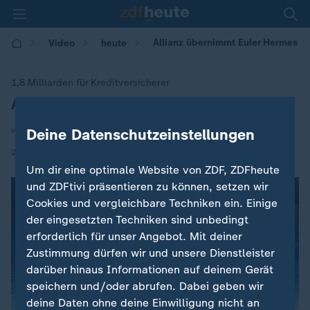
Allianz übernimmt Euler Hermes
Video
heute
1,8 Milliarden für Kreditversicherer
Allianz übernimmt Euler Hermes
:
von Frank Bethmann
Deine Datenschutzeinstellungen
|
27.11.2017 | 17:00
Um dir eine optimale Website von ZDF, ZDFheute
und ZDFtivi präsentieren zu können, setzen wir
Cookies und vergleichbare Techniken ein. Einige
der eingesetzten Techniken sind unbedingt
erforderlich für unser Angebot. Mit deiner
Zustimmung dürfen wir und unsere Dienstleister
darüber hinaus Informationen auf deinem Gerät
speichern und/oder abrufen. Dabei geben wir
deine Daten ohne deine Einwilligung nicht an