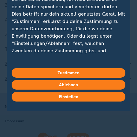
Zuletzt veröffentlicht
deine Daten speichern und verarbeiten dürfen.
Dies betrifft nur dein aktuell genutztes Gerät. Mit
Aktuelle Sendungs-Videos
"Zustimmen" erklärst du deine Zustimmung zu
unserer Datenverarbeitung, für die wir deine
ZDFheute Stories
Einwilligung benötigen. Oder du legst unter
"Einstellungen/Ablehnen" fest, welchen
Themen im Überblick
Zwecken du deine Zustimmung gibst und
welchen nicht. Deine Datenschutzeinstellungen
ZDFheute Update
kannst du jederzeit mit Wirkung für die Zukunft
in deinen Einstellungen widerrufen oder ändern.
Zustimmen
ZDFheute Apps
Ablehnen
Hier findest du das Impressum.
Weitere Informationen findest du in unserer
Einstellen
Datenschutzerklärung.
Nutzungsbedingungen
Datenschutz
Datenschutzeinstellungen
Impressum