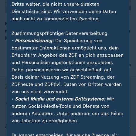
Dritte weiter, die nicht unsere direkten
Dienstleister sind. Wir verwenden deine Daten
auch nicht zu kommerziellen Zwecken.
Europas größter Versicherer Allianz will im Geschäft
mit Kreditversicherungen wachsen. Die Allianz will den
Zustimmungspflichtige Datenverarbeitung
00:06
Kreditversicherer Euler Hermes komplett übernehmen.
• Personalisierung:
Die Speicherung von
bestimmten Interaktionen ermöglicht uns, dein
Erlebnis im Angebot des ZDF an dich anzupassen
und Personalisierungsfunktionen anzubieten.
nach oben
Dabei personalisieren wir ausschließlich auf
Basis deiner Nutzung von ZDF Streaming, der
ZDFheute und ZDFtivi. Daten von Dritten werden
von uns nicht verwendet.
• Social Media und externe Drittsysteme:
Wir
nutzen Social-Media-Tools und Dienste von
anderen Anbietern. Unter anderem um das Teilen
von Inhalten zu ermöglichen.
Aktuell bei ZDFheute
Du kannst entscheiden, für welche Zwecke wir