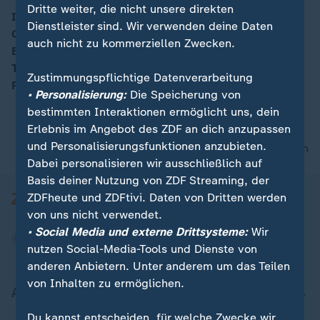
00:04
Dritte weiter, die nicht unsere direkten
In Celle muss sich der Hassprediger Abu Walaa vor
Dienstleister sind. Wir verwenden deine Daten
Gericht verantworten. Der 33-Jährige ist aus Sicht der
auch nicht zu kommerziellen Zwecken.
Bundesanwaltschaft die zentrale Führungsfigur der IS-
Terrormiliz in Deutschland. Er war bundesweit als
Zustimmungspflichtige Datenverarbeitung
Prediger aktiv.
• Personalisierung:
Die Speicherung von
bestimmten Interaktionen ermöglicht uns, dein
Erlebnis im Angebot des ZDF an dich anzupassen
und Personalisierungsfunktionen anzubieten.
nach oben
Dabei personalisieren wir ausschließlich auf
Basis deiner Nutzung von ZDF Streaming, der
ZDFheute und ZDFtivi. Daten von Dritten werden
von uns nicht verwendet.
• Social Media und externe Drittsysteme:
Wir
nutzen Social-Media-Tools und Dienste von
anderen Anbietern. Unter anderem um das Teilen
von Inhalten zu ermöglichen.
Aktuell bei ZDFheute
Du kannst entscheiden, für welche Zwecke wir