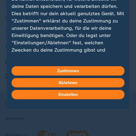
Zuletzt veröffentlicht
deine Daten speichern und verarbeiten dürfen.
Dies betrifft nur dein aktuell genutztes Gerät. Mit
Aktuelle Sendungs-Videos
"Zustimmen" erklärst du deine Zustimmung zu
unserer Datenverarbeitung, für die wir deine
ZDFheute Stories
Einwilligung benötigen. Oder du legst unter
"Einstellungen/Ablehnen" fest, welchen
Themen im Überblick
Zwecken du deine Zustimmung gibst und
welchen nicht. Deine Datenschutzeinstellungen
ZDFheute Update
kannst du jederzeit mit Wirkung für die Zukunft
Zustimmen
in deinen Einstellungen widerrufen oder ändern.
ZDFheute Apps
Ablehnen
Hier findest du das Impressum.
Weitere Informationen findest du in unserer
Einstellen
Datenschutzerklärung.
Nutzungsbedingungen
Datenschutz
Datenschutzeinstellungen
Impressum
Wechseln zu: