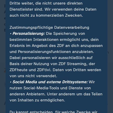
Dritte weiter, die nicht unsere direkten
In Europa finden sich überall wahre Perlen an Städten.
Dienstleister sind. Wir verwenden deine Daten
Auch deshalb gibt es die Tradition, jedes Jahr eine
00:05
auch nicht zu kommerziellen Zwecken.
europäische Kulturhauptstadt zu küren. Für 2017 fiel
die Wahl der EU auf das dänische Aarhus. Hermann
Zustimmungspflichtige Datenverarbeitung
Bernd war dort.
• Personalisierung:
Die Speicherung von
bestimmten Interaktionen ermöglicht uns, dein
Erlebnis im Angebot des ZDF an dich anzupassen
und Personalisierungsfunktionen anzubieten.
nach oben
Dabei personalisieren wir ausschließlich auf
Basis deiner Nutzung von ZDF Streaming, der
ZDFheute und ZDFtivi. Daten von Dritten werden
von uns nicht verwendet.
• Social Media und externe Drittsysteme:
Wir
nutzen Social-Media-Tools und Dienste von
anderen Anbietern. Unter anderem um das Teilen
von Inhalten zu ermöglichen.
Aktuell bei ZDFheute
Du kannst entscheiden, für welche Zwecke wir