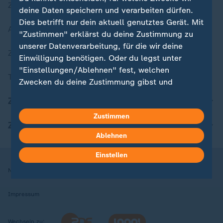
Zuletzt veröffentlicht
deine Daten speichern und verarbeiten dürfen.
Dies betrifft nur dein aktuell genutztes Gerät. Mit
Aktuelle Sendungs-Videos
"Zustimmen" erklärst du deine Zustimmung zu
unserer Datenverarbeitung, für die wir deine
ZDFheute Stories
Einwilligung benötigen. Oder du legst unter
"Einstellungen/Ablehnen" fest, welchen
Themen im Überblick
Zwecken du deine Zustimmung gibst und
welchen nicht. Deine Datenschutzeinstellungen
ZDFheute Update
kannst du jederzeit mit Wirkung für die Zukunft
Zustimmen
in deinen Einstellungen widerrufen oder ändern.
ZDFheute Apps
Ablehnen
Hier findest du das Impressum.
Weitere Informationen findest du in unserer
Einstellen
Datenschutzerklärung.
Nutzungsbedingungen
Datenschutz
Datenschutzeinstellungen
Impressum
Wechseln zu: