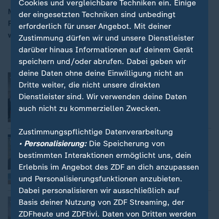
Cookies und vergleichbare Techniken ein. Einige
Mit folgenden Themen: Selenskyj bereit zu Treffen mit
der eingesetzten Techniken sind unbedingt
Putin; Wechselhaftes Wetter wirkt sich auf Ernte aus;
erforderlich für unser Angebot. Mit deiner
00:12
weiteren Nachrichten und dem Wetter.
Zustimmung dürfen wir und unsere Dienstleister
darüber hinaus Informationen auf deinem Gerät
speichern und/oder abrufen. Dabei geben wir
deine Daten ohne deine Einwilligung nicht an
Selenskyj bereit zu Treffen mit Putin
Dritte weiter, die nicht unsere direkten
David Sauer
Dienstleister sind. Wir verwenden deine Daten
auch nicht zu kommerziellen Zwecken.
Video
1:35
Zustimmungspflichtige Datenverarbeitung
"Kreml sei bereit zu bilateralen
• Personalisierung:
Die Speicherung von
Gesprächen"
bestimmten Interaktionen ermöglicht uns, dein
Erlebnis im Angebot des ZDF an dich anzupassen
und Personalisierungsfunktionen anzubieten.
Video
2:01
Dabei personalisieren wir ausschließlich auf
Wechselhaftes Wetter wirkt sich auf
Basis deiner Nutzung von ZDF Streaming, der
Ernte aus
ZDFheute und ZDFtivi. Daten von Dritten werden