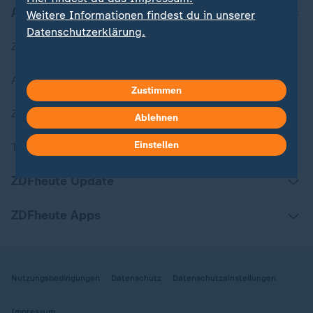
Aktuell bei ZDFheute
Weitere Informationen findest du in unserer
Datenschutzerklärung.
Zuletzt veröffentlicht
Aktuelle Sendungs-Videos
Zustimmen
ZDFheute Stories
Ablehnen
Einstellen
Themen im Überblick
ZDFheute Update
ZDFheute Apps
Nutzungsbedingungen
Datenschutz
Datenschutzeinstellungen
Impressum