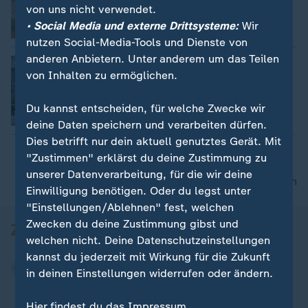
Jan Meier
von uns nicht verwendet.
• Social Media und externe Drittsysteme:
Wir
Video
1:23
nutzen Social-Media-Tools und Dienste von
anderen Anbietern. Unter anderem um das Teilen
Schweden: Holzkirche von Kiruna zieht
von Inhalten zu ermöglichen.
um
Winnie Heescher
Du kannst entscheiden, für welche Zwecke wir
Video
1:01
deine Daten speichern und verarbeiten dürfen.
Dies betrifft nur dein aktuell genutztes Gerät. Mit
"Zustimmen" erklärst du deine Zustimmung zu
unserer Datenverarbeitung, für die wir deine
nach oben
Einwilligung benötigen. Oder du legst unter
"Einstellungen/Ablehnen" fest, welchen
Zwecken du deine Zustimmung gibst und
welchen nicht. Deine Datenschutzeinstellungen
kannst du jederzeit mit Wirkung für die Zukunft
in deinen Einstellungen widerrufen oder ändern.
Hier findest du das Impressum.