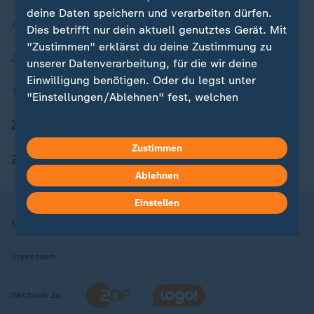
deine Daten speichern und verarbeiten dürfen.
Aktuelle Sendungs-Videos
Dies betrifft nur dein aktuell genutztes Gerät. Mit
"Zustimmen" erklärst du deine Zustimmung zu
ZDFheute Stories
unserer Datenverarbeitung, für die wir deine
Einwilligung benötigen. Oder du legst unter
Themen im Überblick
"Einstellungen/Ablehnen" fest, welchen
Zwecken du deine Zustimmung gibst und
ZDFheute Update
welchen nicht. Deine Datenschutzeinstellungen
kannst du jederzeit mit Wirkung für die Zukunft
Zustimmen
ZDFheute Apps
in deinen Einstellungen widerrufen oder ändern.
Ablehnen
Hier findest du das Impressum.
Einstellen
Weitere Informationen findest du in unserer
Nutzungsbedingungen
Datenschutz
Datenschutzeinstellungen
Datenschutzerklärung.
Impressum
Wechseln zu: