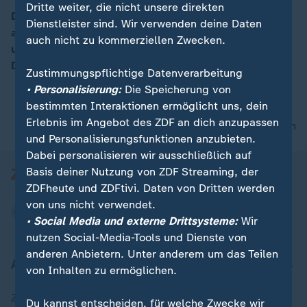
Dritte weiter, die nicht unsere direkten
Die Nachrichten des Tages. Der relevante Überblick
Dienstleister sind. Wir verwenden deine Daten
aus der Nachrichtenredaktion des ZDF mit Vertiefung
00:15
auch nicht zu kommerziellen Zwecken.
und Einordnung zu den wichtigsten Ereignissen in
Deutschland und der Welt.
Zustimmungspflichtige Datenverarbeitung
• Personalisierung:
Die Speicherung von
bestimmten Interaktionen ermöglicht uns, dein
Erlebnis im Angebot des ZDF an dich anzupassen
nach oben
und Personalisierungsfunktionen anzubieten.
Dabei personalisieren wir ausschließlich auf
Basis deiner Nutzung von ZDF Streaming, der
ZDFheute und ZDFtivi. Daten von Dritten werden
von uns nicht verwendet.
• Social Media und externe Drittsysteme:
Wir
nutzen Social-Media-Tools und Dienste von
anderen Anbietern. Unter anderem um das Teilen
Aktuell bei ZDFheute
von Inhalten zu ermöglichen.
Zuletzt veröffentlicht
Du kannst entscheiden, für welche Zwecke wir