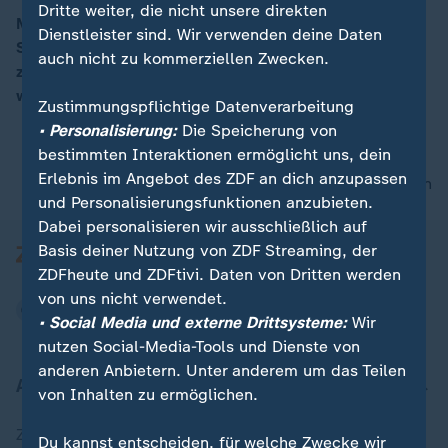
Dritte weiter, die nicht unsere direkten
Mit folgenden Themen: Ergebnisse der
Dienstleister sind. Wir verwenden deine Daten
Steuerschätzung; Indien will mit Deutschland
00:15
auch nicht zu kommerziellen Zwecken.
zusammenarbeiten ; Elon Musk unterstützt Trump;
weiteren Nachrichten und dem Wetter.
Zustimmungspflichtige Datenverarbeitung
• Personalisierung:
Die Speicherung von
bestimmten Interaktionen ermöglicht uns, dein
Erlebnis im Angebot des ZDF an dich anzupassen
nach oben
und Personalisierungsfunktionen anzubieten.
Dabei personalisieren wir ausschließlich auf
Basis deiner Nutzung von ZDF Streaming, der
ZDFheute und ZDFtivi. Daten von Dritten werden
von uns nicht verwendet.
• Social Media und externe Drittsysteme:
Wir
nutzen Social-Media-Tools und Dienste von
anderen Anbietern. Unter anderem um das Teilen
Aktuell bei ZDFheute
von Inhalten zu ermöglichen.
Zuletzt veröffentlicht
Du kannst entscheiden, für welche Zwecke wir