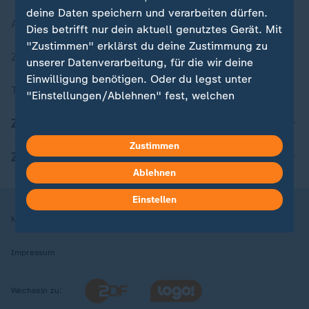
deine Daten speichern und verarbeiten dürfen.
Aktuelle Sendungs-Videos
Dies betrifft nur dein aktuell genutztes Gerät. Mit
"Zustimmen" erklärst du deine Zustimmung zu
ZDFheute Stories
unserer Datenverarbeitung, für die wir deine
Einwilligung benötigen. Oder du legst unter
Themen im Überblick
"Einstellungen/Ablehnen" fest, welchen
Zwecken du deine Zustimmung gibst und
ZDFheute Update
welchen nicht. Deine Datenschutzeinstellungen
kannst du jederzeit mit Wirkung für die Zukunft
Zustimmen
ZDFheute Apps
in deinen Einstellungen widerrufen oder ändern.
Ablehnen
Hier findest du das Impressum.
Einstellen
Weitere Informationen findest du in unserer
Nutzungsbedingungen
Datenschutz
Datenschutzeinstellungen
Datenschutzerklärung.
Impressum
Wechseln zu: