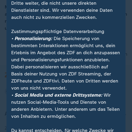
Dritte weiter, die nicht unsere direkten
Mit folgenden Themen: Hisbollah kündigt Vergeltung
Dienstleister sind. Wir verwenden deine Daten
an; AfD hat kein Recht auf Ausschussvorsitze; Schäden
00:15
auch nicht zu kommerziellen Zwecken.
nach Hochwasser in Österreich; weiteren Nachrichten
und dem Wetter.
Zustimmungspflichtige Datenverarbeitung
• Personalisierung:
Die Speicherung von
bestimmten Interaktionen ermöglicht uns, dein
Erlebnis im Angebot des ZDF an dich anzupassen
nach oben
und Personalisierungsfunktionen anzubieten.
Dabei personalisieren wir ausschließlich auf
Basis deiner Nutzung von ZDF Streaming, der
ZDFheute und ZDFtivi. Daten von Dritten werden
von uns nicht verwendet.
• Social Media und externe Drittsysteme:
Wir
nutzen Social-Media-Tools und Dienste von
anderen Anbietern. Unter anderem um das Teilen
Aktuell bei ZDFheute
von Inhalten zu ermöglichen.
Zuletzt veröffentlicht
Du kannst entscheiden, für welche Zwecke wir