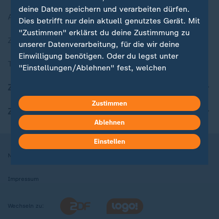
deine Daten speichern und verarbeiten dürfen.
Aktuelle Sendungs-Videos
Dies betrifft nur dein aktuell genutztes Gerät. Mit
"Zustimmen" erklärst du deine Zustimmung zu
ZDFheute Stories
unserer Datenverarbeitung, für die wir deine
Einwilligung benötigen. Oder du legst unter
Themen im Überblick
"Einstellungen/Ablehnen" fest, welchen
Zwecken du deine Zustimmung gibst und
ZDFheute Update
welchen nicht. Deine Datenschutzeinstellungen
kannst du jederzeit mit Wirkung für die Zukunft
Zustimmen
ZDFheute Apps
in deinen Einstellungen widerrufen oder ändern.
Ablehnen
Hier findest du das Impressum.
Einstellen
Weitere Informationen findest du in unserer
Nutzungsbedingungen
Datenschutz
Datenschutzeinstellungen
Datenschutzerklärung.
Impressum
Wechseln zu: