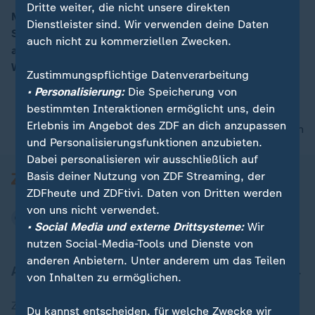
Dritte weiter, die nicht unsere direkten
Mit folgenden Themen: Assange zurück in Australien;
Dienstleister sind. Wir verwenden deine Daten
Spionageprozess gegen US-Journalisten; EU-Mitglied
00:15
auch nicht zu kommerziellen Zwecken.
aber nicht Euroraum; weiteren Nachrichten und dem
Wetter.
Zustimmungspflichtige Datenverarbeitung
• Personalisierung:
Die Speicherung von
bestimmten Interaktionen ermöglicht uns, dein
Erlebnis im Angebot des ZDF an dich anzupassen
nach oben
und Personalisierungsfunktionen anzubieten.
Dabei personalisieren wir ausschließlich auf
Basis deiner Nutzung von ZDF Streaming, der
ZDFheute und ZDFtivi. Daten von Dritten werden
von uns nicht verwendet.
• Social Media und externe Drittsysteme:
Wir
nutzen Social-Media-Tools und Dienste von
anderen Anbietern. Unter anderem um das Teilen
Aktuell bei ZDFheute
von Inhalten zu ermöglichen.
Zuletzt veröffentlicht
Du kannst entscheiden, für welche Zwecke wir