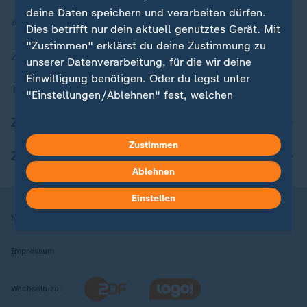
deine Daten speichern und verarbeiten dürfen.
Aktuelle Sendungs-Videos
Dies betrifft nur dein aktuell genutztes Gerät. Mit
"Zustimmen" erklärst du deine Zustimmung zu
ZDFheute Stories
unserer Datenverarbeitung, für die wir deine
Einwilligung benötigen. Oder du legst unter
Themen im Überblick
"Einstellungen/Ablehnen" fest, welchen
Zwecken du deine Zustimmung gibst und
ZDFheute Update
welchen nicht. Deine Datenschutzeinstellungen
kannst du jederzeit mit Wirkung für die Zukunft
Zustimmen
ZDFheute Apps
in deinen Einstellungen widerrufen oder ändern.
Ablehnen
Hier findest du das Impressum.
Einstellen
Weitere Informationen findest du in unserer
Nutzungsbedingungen
Datenschutz
Datenschutzeinstellungen
Datenschutzerklärung.
Impressum
Wechseln zu: