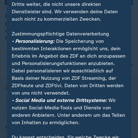
Dritte weiter, die nicht unsere direkten
Dienstleister sind. Wir verwenden deine Daten
Im Jahr 2018 wurden weltweit 80 Journalisten
auch nicht zu kommerziellen Zwecken.
getötet, 348 Medienschaffende sind in Haft. Das zeigt
00:05
der Jahresbericht der Organisation "Reporter ohne
Zustimmungspflichtige Datenverarbeitung
Grenzen".
• Personalisierung:
Die Speicherung von
bestimmten Interaktionen ermöglicht uns, dein
Erlebnis im Angebot des ZDF an dich anzupassen
und Personalisierungsfunktionen anzubieten.
nach oben
Dabei personalisieren wir ausschließlich auf
Basis deiner Nutzung von ZDF Streaming, der
ZDFheute und ZDFtivi. Daten von Dritten werden
von uns nicht verwendet.
• Social Media und externe Drittsysteme:
Wir
nutzen Social-Media-Tools und Dienste von
anderen Anbietern. Unter anderem um das Teilen
von Inhalten zu ermöglichen.
Aktuell bei ZDFheute
Du kannst entscheiden, für welche Zwecke wir