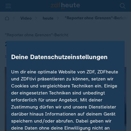
"Reporter ohne Grenzen"-Bericht: 
Video
heute
"Reporter ohne Grenzen"-Bericht
2018: Weltweit 80 Journalisten getötet
:
Deine Datenschutzeinstellungen
|
18.12.2018 | 08:12
Um dir eine optimale Website von ZDF, ZDFheute
und ZDFtivi präsentieren zu können, setzen wir
Cookies und vergleichbare Techniken ein. Einige
der eingesetzten Techniken sind unbedingt
erforderlich für unser Angebot. Mit deiner
Zustimmung dürfen wir und unsere Dienstleister
darüber hinaus Informationen auf deinem Gerät
speichern und/oder abrufen. Dabei geben wir
deine Daten ohne deine Einwilligung nicht an