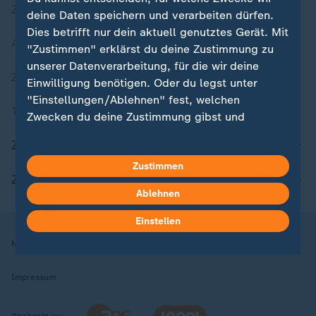
Zuletzt veröffentlicht
deine Daten speichern und verarbeiten dürfen.
Dies betrifft nur dein aktuell genutztes Gerät. Mit
Aktuelle Sendungs-Videos
"Zustimmen" erklärst du deine Zustimmung zu
unserer Datenverarbeitung, für die wir deine
ZDFheute Stories
Einwilligung benötigen. Oder du legst unter
"Einstellungen/Ablehnen" fest, welchen
Themen im Überblick
Zwecken du deine Zustimmung gibst und
welchen nicht. Deine Datenschutzeinstellungen
ZDFheute Update
kannst du jederzeit mit Wirkung für die Zukunft
Zustimmen
in deinen Einstellungen widerrufen oder ändern.
ZDFheute Apps
Ablehnen
Hier findest du das Impressum.
Weitere Informationen findest du in unserer
Einstellen
Datenschutzerklärung.
Nutzungsbedingungen
Datenschutz
Datenschutzeinstellungen
Impressum