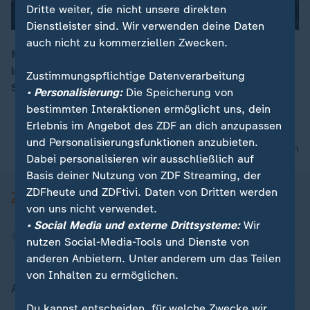
Dritte weiter, die nicht unsere direkten
Dienstleister sind. Wir verwenden deine Daten
auch nicht zu kommerziellen Zwecken.
Meng Hongwei, Chef der Polizeibehörde Interpol wird
in Peking festgehalten. ZDF-Korrespondentin Stefanie
Zustimmungspflichtige Datenverarbeitung
00:10
Schöneborn berichtet.
• Personalisierung:
Die Speicherung von
bestimmten Interaktionen ermöglicht uns, dein
Erlebnis im Angebot des ZDF an dich anzupassen
und Personalisierungsfunktionen anzubieten.
nach oben
Dabei personalisieren wir ausschließlich auf
Basis deiner Nutzung von ZDF Streaming, der
ZDFheute und ZDFtivi. Daten von Dritten werden
von uns nicht verwendet.
• Social Media und externe Drittsysteme:
Wir
nutzen Social-Media-Tools und Dienste von
anderen Anbietern. Unter anderem um das Teilen
von Inhalten zu ermöglichen.
Aktuell bei ZDFheute
Du kannst entscheiden, für welche Zwecke wir