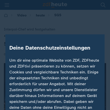
SGS
Video
heute
Interpol-Chef wird festgehalten
“Es gibt viel Nährboden für
:
Spekulation“
Deine Datenschutzeinstellungen
|
08.10.2018 | 12:00
Um dir eine optimale Website von ZDF, ZDFheute
und ZDFtivi präsentieren zu können, setzen wir
Cookies und vergleichbare Techniken ein. Einige
der eingesetzten Techniken sind unbedingt
erforderlich für unser Angebot. Mit deiner
Zustimmung dürfen wir und unsere Dienstleister
darüber hinaus Informationen auf deinem Gerät
speichern und/oder abrufen. Dabei geben wir
deine Daten ohne deine Einwilligung nicht an