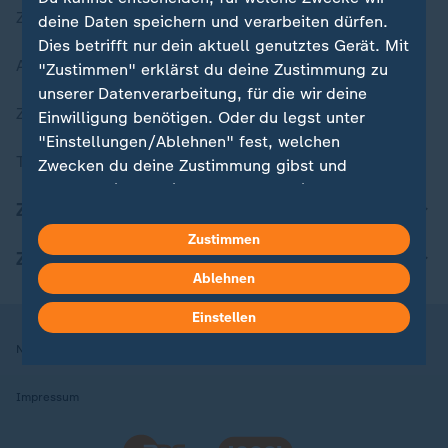
Zuletzt veröffentlicht
deine Daten speichern und verarbeiten dürfen.
Dies betrifft nur dein aktuell genutztes Gerät. Mit
Aktuelle Sendungs-Videos
"Zustimmen" erklärst du deine Zustimmung zu
unserer Datenverarbeitung, für die wir deine
ZDFheute Stories
Einwilligung benötigen. Oder du legst unter
"Einstellungen/Ablehnen" fest, welchen
Themen im Überblick
Zwecken du deine Zustimmung gibst und
welchen nicht. Deine Datenschutzeinstellungen
ZDFheute Update
kannst du jederzeit mit Wirkung für die Zukunft
in deinen Einstellungen widerrufen oder ändern.
Zustimmen
ZDFheute Apps
Ablehnen
Hier findest du das Impressum.
Weitere Informationen findest du in unserer
Einstellen
Datenschutzerklärung.
Nutzungsbedingungen
Datenschutz
Datenschutzeinstellungen
Impressum