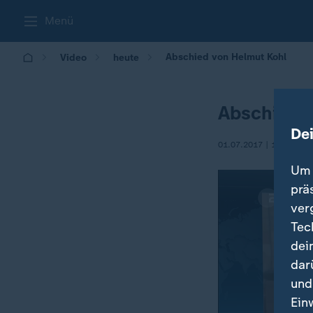
Menü
Abschied von Helmut Kohl
Video
heute
Abschied 
De
01.07.2017 | 18:32
Um 
prä
ver
Tec
dei
dar
und
Ein