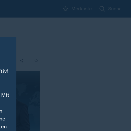
Merkliste
Suche
|
tivi
 Mit
n
ine
ten