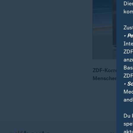
Die
kom
Zus
• P
Int
ZDF
anz
Bas
ZDF-Korresponde
ZDF
Menschen in Hel
00:05
00:48
• S
Med
and
Du 
spe
akt