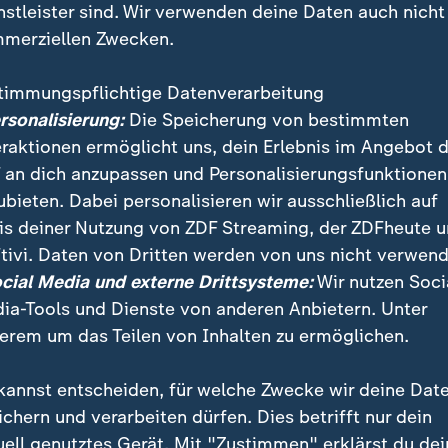
nstleister sind. Wir verwenden deine Daten auch nicht
merziellen Zwecken.
timmungspflichtige Datenverarbeitung
ersonalisierung:
Die Speicherung von bestimmten
eraktionen ermöglicht uns, dein Erlebnis im Angebot 
 an dich anzupassen und Personalisierungsfunktionen
ubieten. Dabei personalisieren wir ausschließlich auf
is deiner Nutzung von ZDF Streaming, der ZDFheute 
ntin Susanne Gelhard berichtet vor dem Dom in Spey
tivi. Daten von Dritten werden von uns nicht verwend
mut Kohls Heimat den Abschied vom Altkanzler erleb
ocial Media und externe Drittsysteme:
Wir nutzen Soci
ia-Tools und Dienste von anderen Anbietern. Unter
erem um das Teilen von Inhalten zu ermöglichen.
kannst entscheiden, für welche Zwecke wir deine Dat
ichern und verarbeiten dürfen. Dies betrifft nur dein
uell genutztes Gerät. Mit "Zustimmen" erklärst du dei