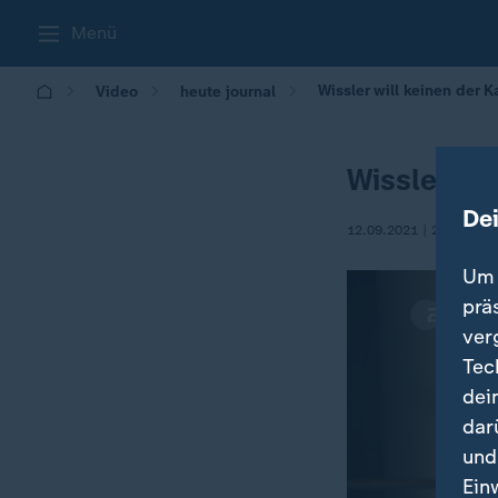
Menü
Wissler will keinen der 
Video
heute journal
Wissler wi
De
12.09.2021 | 21:50
Um 
prä
ver
Tec
dei
dar
und
Ein