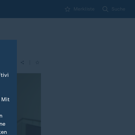
Merkliste
Suche
len
|
tivi
 Mit
n
ine
ten