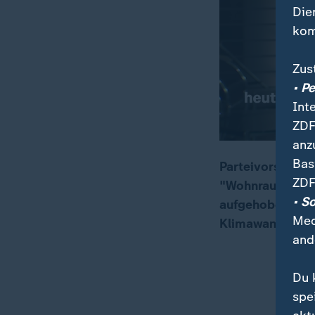
Die
kom
Zus
• P
Int
ZDF
anz
Bas
Parteivorsitzend
ZDF
"Wohnraum" sei 
00:17
04:13
• S
aufgehoben. Man
Med
Klimawandels g
and
Du 
spe