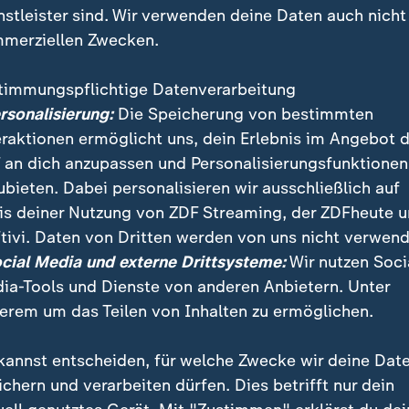
nstleister sind. Wir verwenden deine Daten auch nicht
merziellen Zwecken.
timmungspflichtige Datenverarbeitung
ersonalisierung:
Die Speicherung von bestimmten
eraktionen ermöglicht uns, dein Erlebnis im Angebot 
 an dich anzupassen und Personalisierungsfunktionen
ubieten. Dabei personalisieren wir ausschließlich auf
is deiner Nutzung von ZDF Streaming, der ZDFheute 
e Janine Wissler (Die Linke) sagt zum TV-Triell, das 
tivi. Daten von Dritten werden von uns nicht verwend
kaum behandelt worden, dieses sei bei der Linken a
ocial Media und externe Drittsysteme:
Wir nutzen Soci
 habe zu viel über Kosten des Klimaschutzes statt z
ia-Tools und Dienste von anderen Anbietern. Unter
esprochen.
erem um das Teilen von Inhalten zu ermöglichen.
kannst entscheiden, für welche Zwecke wir deine Dat
ichern und verarbeiten dürfen. Dies betrifft nur dein