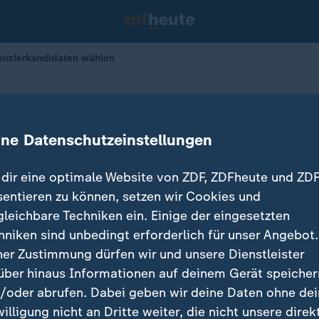
Kanzlerkandidaten wählen
ll keinen der Kanzlerkandidaten wäh
ine Datenschutzeinstellungen
dir eine optimale Website von ZDF, ZDFheute und ZDF
sentieren zu können, setzen wir Cookies und
gleichbare Techniken ein. Einige der eingesetzten
hniken sind unbedingt erforderlich für unser Angebot.
ner Zustimmung dürfen wir und unsere Dienstleister
über hinaus Informationen auf deinem Gerät speicher
/oder abrufen. Dabei geben wir deine Daten ohne de
willigung nicht an Dritte weiter, die nicht unsere direk