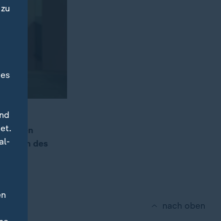
 zu
des
und
Thema
et.
m besten
al-
u Kosten des
en
nach oben