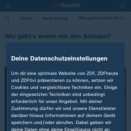
Wie geht’s weiter mit den 
Video
heute journal
Wie geht’s weiter mit den Schulen?
von Malin Ihlau / Friederike Streib
|
25.04.2021 | 21:45
Deine Datenschutzeinstellungen
Um dir eine optimale Website von ZDF, ZDFheute
und ZDFtivi präsentieren zu können, setzen wir
Cookies und vergleichbare Techniken ein. Einige
der eingesetzten Techniken sind unbedingt
erforderlich für unser Angebot. Mit deiner
Zustimmung dürfen wir und unsere Dienstleister
darüber hinaus Informationen auf deinem Gerät
speichern und/oder abrufen. Dabei geben wir
deine Daten ohne deine Einwilligung nicht an