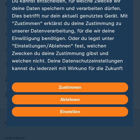
Du kannst entscheiden, für welche Zwecke wir
Aktuell bei ZDFheute
deine Daten speichern und verarbeiten dürfen.
Dies betrifft nur dein aktuell genutztes Gerät. Mit
Zuletzt veröffentlicht
"Zustimmen" erklärst du deine Zustimmung zu
unserer Datenverarbeitung, für die wir deine
Aktuelle Sendungs-Videos
Einwilligung benötigen. Oder du legst unter
"Einstellungen/Ablehnen" fest, welchen
ZDFheute Stories
Zwecken du deine Zustimmung gibst und
welchen nicht. Deine Datenschutzeinstellungen
Themen im Überblick
kannst du jederzeit mit Wirkung für die Zukunft
in deinen Einstellungen widerrufen oder ändern.
ZDFheute Update
Zustimmen
Hier findest du das Impressum.
ZDFheute Apps
Weitere Informationen findest du in unserer
Ablehnen
Datenschutzerklärung.
Einstellen
Nutzungsbedingungen
Datenschutz
Datenschutzeinstellungen
Impressum