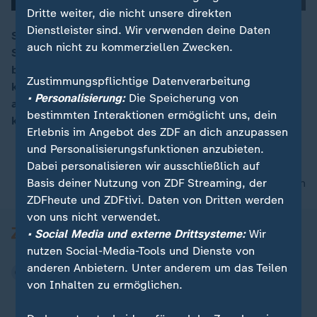
Dritte weiter, die nicht unsere direkten
Dienstleister sind. Wir verwenden deine Daten
Seit Dezember kein Präsenzunterricht - für viele
auch nicht zu kommerziellen Zwecken.
Schüler*innen ist das Corona-Realität. Die
00:16
bundesweite starre Kopplung an Inzidenzwerte, die
Zustimmungspflichtige Datenverarbeitung
keinen Raum lässt, Schulöffnungen etwa durch breit
• Personalisierung:
Die Speicherung von
angelegtes Testen zu ermöglichen, wird zunehmend
bestimmten Interaktionen ermöglicht uns, dein
kritisiert.
Erlebnis im Angebot des ZDF an dich anzupassen
und Personalisierungsfunktionen anzubieten.
Dabei personalisieren wir ausschließlich auf
Basis deiner Nutzung von ZDF Streaming, der
nach oben
ZDFheute und ZDFtivi. Daten von Dritten werden
von uns nicht verwendet.
• Social Media und externe Drittsysteme:
Wir
nutzen Social-Media-Tools und Dienste von
anderen Anbietern. Unter anderem um das Teilen
von Inhalten zu ermöglichen.