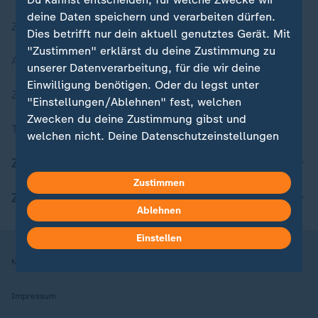
deine Daten speichern und verarbeiten dürfen.
Zuletzt veröffentlicht
Dies betrifft nur dein aktuell genutztes Gerät. Mit
"Zustimmen" erklärst du deine Zustimmung zu
Aktuelle Sendungs-Videos
unserer Datenverarbeitung, für die wir deine
Einwilligung benötigen. Oder du legst unter
ZDFheute Stories
"Einstellungen/Ablehnen" fest, welchen
Zwecken du deine Zustimmung gibst und
Themen im Überblick
welchen nicht. Deine Datenschutzeinstellungen
kannst du jederzeit mit Wirkung für die Zukunft
ZDFheute Update
in deinen Einstellungen widerrufen oder ändern.
Zustimmen
ZDFheute Apps
Hier findest du das Impressum.
Ablehnen
Weitere Informationen findest du in unserer
Datenschutzerklärung.
Einstellen
Nutzungsbedingungen
Datenschutz
Datenschutzeinstellungen
Impressum