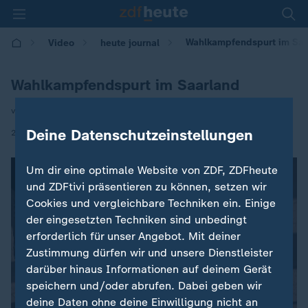
Wahlkampfendspurt im Saa
Video
heute journal
Wahlkampfendspurt im Saarland
von Susanne Freitag-Carteron
|
Deine Datenschutzeinstellungen
24.03.2022 | 21:45
Um dir eine optimale Website von ZDF, ZDFheute
und ZDFtivi präsentieren zu können, setzen wir
Cookies und vergleichbare Techniken ein. Einige
der eingesetzten Techniken sind unbedingt
erforderlich für unser Angebot. Mit deiner
Zustimmung dürfen wir und unsere Dienstleister
darüber hinaus Informationen auf deinem Gerät
speichern und/oder abrufen. Dabei geben wir
deine Daten ohne deine Einwilligung nicht an