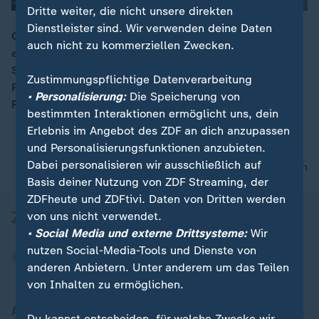
Dritte weiter, die nicht unsere direkten
Dienstleister sind. Wir verwenden deine Daten
CDU-Spitzenkandidat Tobias Hans steuert per Tablet
auch nicht zu kommerziellen Zwecken.
einen Roboter in Saarbrückens Innenstadt - SPD-
00:16
Spitzenkandidatin Anke Rehlinger liegt in der
Zustimmungspflichtige Datenverarbeitung
Popularität vorne. Beide zeigen Sympathie für die
• Personalisierung:
Die Speicherung von
Fortführung der bisher gemeinsam geführten Koalition.
bestimmten Interaktionen ermöglicht uns, dein
Erlebnis im Angebot des ZDF an dich anzupassen
und Personalisierungsfunktionen anzubieten.
Dabei personalisieren wir ausschließlich auf
nach oben
Basis deiner Nutzung von ZDF Streaming, der
ZDFheute und ZDFtivi. Daten von Dritten werden
von uns nicht verwendet.
• Social Media und externe Drittsysteme:
Wir
nutzen Social-Media-Tools und Dienste von
anderen Anbietern. Unter anderem um das Teilen
von Inhalten zu ermöglichen.
Aktuell bei ZDFheute
Du kannst entscheiden, für welche Zwecke wir