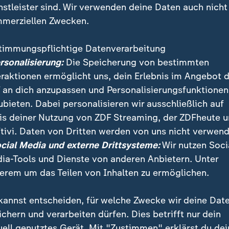
nstleister sind. Wir verwenden deine Daten auch nicht
merziellen Zwecken.
timmungspflichtige Datenverarbeitung
ersonalisierung:
Die Speicherung von bestimmten
eraktionen ermöglicht uns, dein Erlebnis im Angebot 
 an dich anzupassen und Personalisierungsfunktionen
ubieten. Dabei personalisieren wir ausschließlich auf
is deiner Nutzung von ZDF Streaming, der ZDFheute 
dt der Singles. Was macht ein Jahr Corona mit dem Da
tivi. Daten von Dritten werden von uns nicht verwend
nd, happy online, durch Corona wandelt sich manche 
ocial Media und externe Drittsysteme:
Wir nutzen Soci
ihre Geschichten. Und geben ein Fazit: Liebe findet i
ia-Tools und Dienste von anderen Anbietern. Unter
erem um das Teilen von Inhalten zu ermöglichen.
kannst entscheiden, für welche Zwecke wir deine Dat
ichern und verarbeiten dürfen. Dies betrifft nur dein
uell genutztes Gerät. Mit "Zustimmen" erklärst du dei