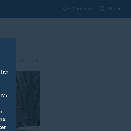
Merkliste
Suche
|
| 21:45
tivi
 Mit
n
ine
ten