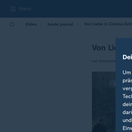
Menü
Von Liebe in Corona-Zei
Video
heute journal
Von Liebe 
De
von Stephanie Gargosc
Um 
prä
ver
Tec
dei
dar
und
Ein