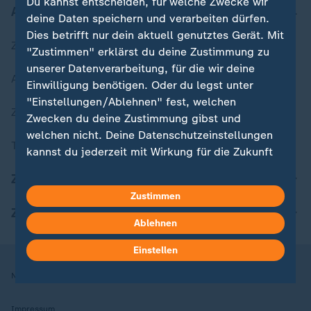
Du kannst entscheiden, für welche Zwecke wir
Aktuell bei ZDFheute
deine Daten speichern und verarbeiten dürfen.
Dies betrifft nur dein aktuell genutztes Gerät. Mit
Zuletzt veröffentlicht
"Zustimmen" erklärst du deine Zustimmung zu
unserer Datenverarbeitung, für die wir deine
Aktuelle Sendungs-Videos
Einwilligung benötigen. Oder du legst unter
"Einstellungen/Ablehnen" fest, welchen
ZDFheute Stories
Zwecken du deine Zustimmung gibst und
welchen nicht. Deine Datenschutzeinstellungen
Themen im Überblick
kannst du jederzeit mit Wirkung für die Zukunft
in deinen Einstellungen widerrufen oder ändern.
ZDFheute Update
Zustimmen
Hier findest du das Impressum.
ZDFheute Apps
Weitere Informationen findest du in unserer
Ablehnen
Datenschutzerklärung.
Einstellen
Nutzungsbedingungen
Datenschutz
Datenschutzeinstellungen
Impressum