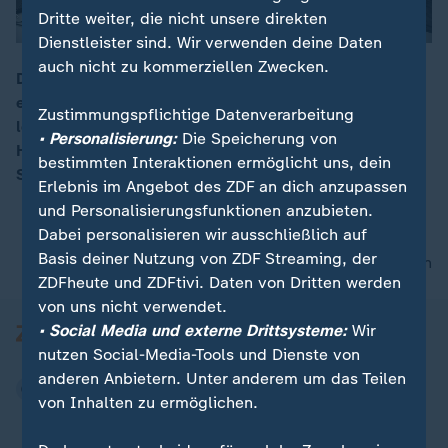
Dritte weiter, die nicht unsere direkten
Dienstleister sind. Wir verwenden deine Daten
auch nicht zu kommerziellen Zwecken.
Das Essener Landgericht verurteilt zwei Mitglieder
einer libanesischen Großfamilie wegen Mordes zu
00:08
Zustimmungspflichtige Datenverarbeitung
lebenslanger Haft. Zudem hat der Richter bei dem
• Personalisierung:
Die Speicherung von
Hauptangeklagten Mahmoud M. eine besondere
bestimmten Interaktionen ermöglicht uns, dein
Schwere der Schuld festgestellt.
Erlebnis im Angebot des ZDF an dich anzupassen
und Personalisierungsfunktionen anzubieten.
Dabei personalisieren wir ausschließlich auf
Basis deiner Nutzung von ZDF Streaming, der
nach oben
ZDFheute und ZDFtivi. Daten von Dritten werden
von uns nicht verwendet.
• Social Media und externe Drittsysteme:
Wir
nutzen Social-Media-Tools und Dienste von
anderen Anbietern. Unter anderem um das Teilen
von Inhalten zu ermöglichen.