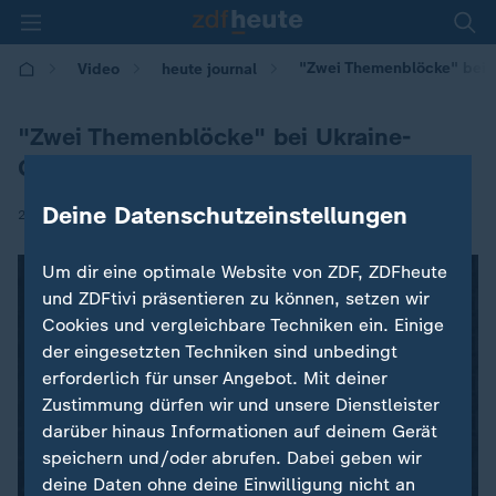
"Zwei Themenblöcke" bei 
Video
heute journal
"Zwei Themenblöcke" bei Ukraine-
Gesprächen
Deine Datenschutzeinstellungen
|
20.12.2025 | 22:45
Um dir eine optimale Website von ZDF, ZDFheute
und ZDFtivi präsentieren zu können, setzen wir
Cookies und vergleichbare Techniken ein. Einige
der eingesetzten Techniken sind unbedingt
erforderlich für unser Angebot. Mit deiner
Zustimmung dürfen wir und unsere Dienstleister
darüber hinaus Informationen auf deinem Gerät
speichern und/oder abrufen. Dabei geben wir
deine Daten ohne deine Einwilligung nicht an