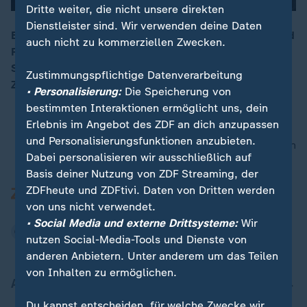
Dritte weiter, die nicht unsere direkten
Dienstleister sind. Wir verwenden deine Daten
Beim Treffen in Miami zwischen Vertretern der USA und
auch nicht zu kommerziellen Zwecken.
Russland gehe es um „die Frage nach
00:16
Sicherheitsgarantien“ und „die territoriale Frage“, sagt
Zustimmungspflichtige Datenverarbeitung
ZDF-Korrespondent David Sauer.
• Personalisierung:
Die Speicherung von
bestimmten Interaktionen ermöglicht uns, dein
Erlebnis im Angebot des ZDF an dich anzupassen
und Personalisierungsfunktionen anzubieten.
nach oben
Dabei personalisieren wir ausschließlich auf
Basis deiner Nutzung von ZDF Streaming, der
ZDFheute und ZDFtivi. Daten von Dritten werden
von uns nicht verwendet.
• Social Media und externe Drittsysteme:
Wir
nutzen Social-Media-Tools und Dienste von
anderen Anbietern. Unter anderem um das Teilen
von Inhalten zu ermöglichen.
Aktuell bei ZDFheute
Du kannst entscheiden, für welche Zwecke wir