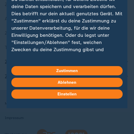
Zuletzt veröffentlicht
deine Daten speichern und verarbeiten dürfen.
Dies betrifft nur dein aktuell genutztes Gerät. Mit
Aktuelle Sendungs-Videos
"Zustimmen" erklärst du deine Zustimmung zu
unserer Datenverarbeitung, für die wir deine
ZDFheute Stories
Einwilligung benötigen. Oder du legst unter
"Einstellungen/Ablehnen" fest, welchen
Themen im Überblick
Zwecken du deine Zustimmung gibst und
welchen nicht. Deine Datenschutzeinstellungen
ZDFheute Update
kannst du jederzeit mit Wirkung für die Zukunft
in deinen Einstellungen widerrufen oder ändern.
Zustimmen
ZDFheute Apps
Ablehnen
Hier findest du das Impressum.
Weitere Informationen findest du in unserer
Einstellen
Datenschutzerklärung.
Nutzungsbedingungen
Datenschutz
Datenschutzeinstellungen
Impressum