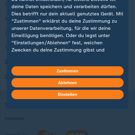
Zuletzt veröffentlicht
deine Daten speichern und verarbeiten dürfen.
Dies betrifft nur dein aktuell genutztes Gerät. Mit
Aktuelle Sendungs-Videos
"Zustimmen" erklärst du deine Zustimmung zu
unserer Datenverarbeitung, für die wir deine
ZDFheute Stories
Einwilligung benötigen. Oder du legst unter
"Einstellungen/Ablehnen" fest, welchen
Themen im Überblick
Zwecken du deine Zustimmung gibst und
welchen nicht. Deine Datenschutzeinstellungen
ZDFheute Update
kannst du jederzeit mit Wirkung für die Zukunft
Zustimmen
in deinen Einstellungen widerrufen oder ändern.
ZDFheute Apps
Ablehnen
Hier findest du das Impressum.
Weitere Informationen findest du in unserer
Einstellen
Datenschutzerklärung.
Nutzungsbedingungen
Datenschutz
Datenschutzeinstellungen
Impressum