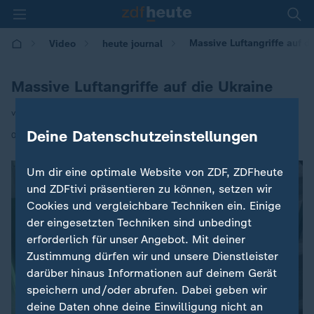
Massive Luftangriffe auf d
Video
heute journal
Massive Luftangriffe auf die Ukraine
von Carsten Thurau
Deine Datenschutzeinstellungen
|
02.07.2026 | 21:45
Um dir eine optimale Website von ZDF, ZDFheute
und ZDFtivi präsentieren zu können, setzen wir
Cookies und vergleichbare Techniken ein. Einige
der eingesetzten Techniken sind unbedingt
erforderlich für unser Angebot. Mit deiner
Zustimmung dürfen wir und unsere Dienstleister
darüber hinaus Informationen auf deinem Gerät
speichern und/oder abrufen. Dabei geben wir
deine Daten ohne deine Einwilligung nicht an