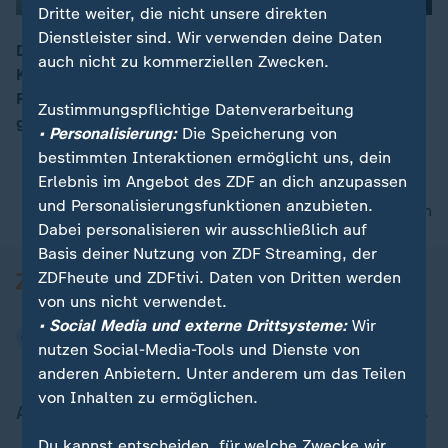
Dritte weiter, die nicht unsere direkten
Dienstleister sind. Wir verwenden deine Daten
Die Ukraine hat eine der schwersten Nächte seit
auch nicht zu kommerziellen Zwecken.
Kriegsbeginn erlebt. Russland griff mit Drohnen und
00:15
Raketen an. In Frontstädten wie Kramatorsk werden
Zustimmungspflichtige Datenverarbeitung
gefährdete Menschen evakuiert.
• Personalisierung:
Die Speicherung von
bestimmten Interaktionen ermöglicht uns, dein
Erlebnis im Angebot des ZDF an dich anzupassen
und Personalisierungsfunktionen anzubieten.
nach oben
Dabei personalisieren wir ausschließlich auf
Basis deiner Nutzung von ZDF Streaming, der
ZDFheute und ZDFtivi. Daten von Dritten werden
von uns nicht verwendet.
• Social Media und externe Drittsysteme:
Wir
nutzen Social-Media-Tools und Dienste von
anderen Anbietern. Unter anderem um das Teilen
von Inhalten zu ermöglichen.
Aktuell bei ZDFheute
Du kannst entscheiden, für welche Zwecke wir