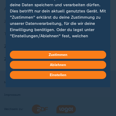
deine Daten speichern und verarbeiten dürfen.
Aktuelle Sendungs-Videos
Dies betrifft nur dein aktuell genutztes Gerät. Mit
"Zustimmen" erklärst du deine Zustimmung zu
ZDFheute Stories
unserer Datenverarbeitung, für die wir deine
Einwilligung benötigen. Oder du legst unter
Themen im Überblick
"Einstellungen/Ablehnen" fest, welchen
Zwecken du deine Zustimmung gibst und
ZDFheute Update
welchen nicht. Deine Datenschutzeinstellungen
kannst du jederzeit mit Wirkung für die Zukunft
Zustimmen
ZDFheute Apps
in deinen Einstellungen widerrufen oder ändern.
Ablehnen
Hier findest du das Impressum.
Einstellen
Weitere Informationen findest du in unserer
Nutzungsbedingungen
Datenschutz
Datenschutzeinstellungen
Datenschutzerklärung.
Impressum
Wechseln zu: