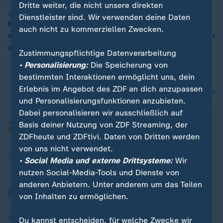
Dritte weiter, die nicht unsere direkten
„Andere Regierungsmitglieder sind durch diesen
Dienstleister sind. Wir verwenden deine Daten
Bereich in diesem Saal gekommen. Das heißt, sie
00:16
auch nicht zu kommerziellen Zwecken.
wären in höchster Gefahr gewesen“, so Elmar Theveßen
zum vereitelten Anschlagsversuch.
Zustimmungspflichtige Datenverarbeitung
• Personalisierung:
Die Speicherung von
bestimmten Interaktionen ermöglicht uns, dein
Erlebnis im Angebot des ZDF an dich anzupassen
nach oben
und Personalisierungsfunktionen anzubieten.
Dabei personalisieren wir ausschließlich auf
Basis deiner Nutzung von ZDF Streaming, der
ZDFheute und ZDFtivi. Daten von Dritten werden
von uns nicht verwendet.
• Social Media und externe Drittsysteme:
Wir
nutzen Social-Media-Tools und Dienste von
anderen Anbietern. Unter anderem um das Teilen
Aktuell bei ZDFheute
von Inhalten zu ermöglichen.
Zuletzt veröffentlicht
Du kannst entscheiden, für welche Zwecke wir